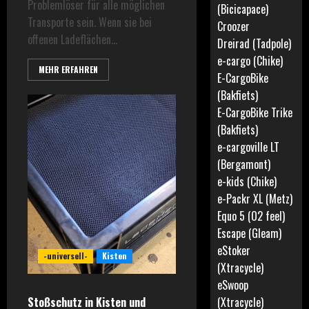
Problemlöser für alle möglichen
(Bicicapace)
Transporte sein. Wenn sie bei
Croozer
offenen Ladeflächen...
Dreirad (Tadpole)
e-cargo (Chike)
MEHR ERFAHREN
E-CargoBike
(Bakfiets)
E-CargoBike Trike
(Bakfiets)
e-cargoville LT
(Bergamont)
e-kids (Chike)
e-Packr XL (Metz)
Equo 5 (O2 feel)
Escape (Gleam)
eStoker
-universell-
Kisten
(Xtracycle)
eSwoop
Stoßschutz in Kisten und
(Xtracycle)