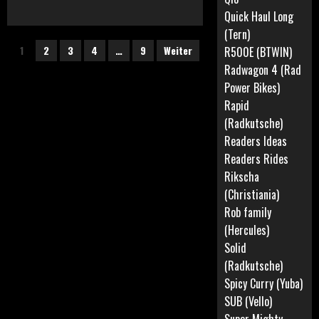
Quick Haul Long
(Tern)
Seitennummerierung
1
2
3
4
…
9
Weiter
R500E (BTWIN)
der
Radwagon 4 (Rad
Power Bikes)
Beiträge
Rapid
(Radkutsche)
Readers Ideas
Readers Rides
Rikscha
(Christiania)
Rob family
(Hercules)
Solid
(Radkutsche)
Spicy Curry (Yuba)
SUB (Vello)