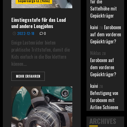
für die
Supercargo CL (Yuba)
Sattelhöhe mit
Gepäckträger
Einstiegsstufe für das Load
und andere Longjohns
kaivi
zu
Euroboxen
2022-12-18
0
auf dem vorderen
Gepäckträger?
Einige Lastenräder bieten
praktische Trittstufen, damit die
Niklas
zu
Kids einfach in die Box klettern
Euroboxen auf
können....
dem vorderen
Gepäckträger?
MEHR ERFAHREN
kaivi
zu
Befestigung von
Euroboxen mit
Airline Schienen
ARCHIVES