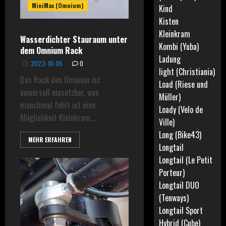
MiniMax (Omnium)
Kind
Kisten
Kleinkram
Wasserdichter Stauraum unter
Kombi (Yuba)
dem Omnium Rack
Ladung
2022-10-05
0
light (Christiania)
Das Rack des Omnium ist
Load (Riese und
universell einsetzbar, was
Müller)
manchmal fehlt ist eine
Loady (Velo de
Möglichkeit Kleinkram...
Ville)
Long (Bike43)
MEHR ERFAHREN
Longtail
Longtail (Le Petit
Porteur)
Longtail DUO
(Tenways)
Longtail Sport
Hybrid (Cube)