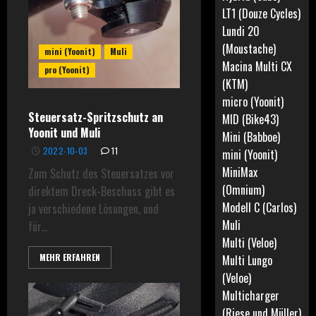
LT1 (Douze Cycles)
Lundi 20
(Moustache)
mini (Yoonit)
Muli
Macina Multi CX
pro (Yoonit)
(KTM)
micro (Yoonit)
Steuersatz-Spritzschutz an
MID (Bike43)
Yoonit und Muli
Mini (Babboe)
2022-10-03
11
mini (Yoonit)
MiniMax
Zum Schutz des Steuersatzes vor
(Omnium)
direktem Dreck-Beschuss gibt es
Modell C (Carlos)
ja verschiedene Lösungen, und
Muli
für...
Multi (Veloe)
MEHR ERFAHREN
Multi Lungo
(Veloe)
Multicharger
(Riese und Müller)