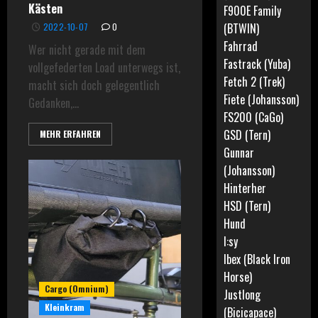
Kästen
F900E Family
(BTWIN)
2022-10-07
0
Fahrrad
Wer nicht gerade mit dem
Fastrack (Yuba)
vollgefederten Load unterwegs ist,
Fetch 2 (Trek)
macht sich doch gelegentlich
Fiete (Johansson)
Gedanken,...
FS200 (CaGo)
GSD (Tern)
MEHR ERFAHREN
Gunnar
(Johansson)
Hinterher
HSD (Tern)
Hund
I:sy
Ibex (Black Iron
Horse)
Cargo (Omnium)
Justlong
Kleinkram
(Bicicapace)