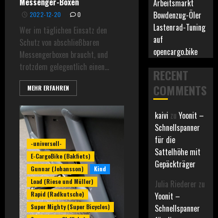
Messenger-Boxen
Arbeitsmarkt
Bowdenzug-Öler
2022-12-20
0
Lastenrad-Tuning
Wer im täglichen Einsatz den
auf
Schutz von abschließbaren
opencargo.bike
Messengerboxen braucht, und
trotzdem gelegentlich einen...
RECENT
COMMENTS
MEHR ERFAHREN
kaivi
zu
Yoonit –
Schnellspanner
für die
-universell-
Sattelhöhe mit
E-CargoBike (Bakfiets)
Gepäckträger
Gunnar (Johansson)
Kind
Load (Riese und Müller)
Julia Riederer
zu
Rapid (Radkutsche)
Yoonit –
Super Mighty (Super Bicycles)
Schnellspanner