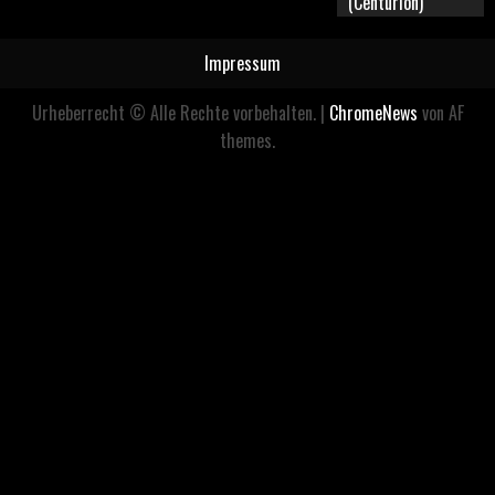
(Centurion)
Impressum
Urheberrecht © Alle Rechte vorbehalten.
|
ChromeNews
von AF
themes.