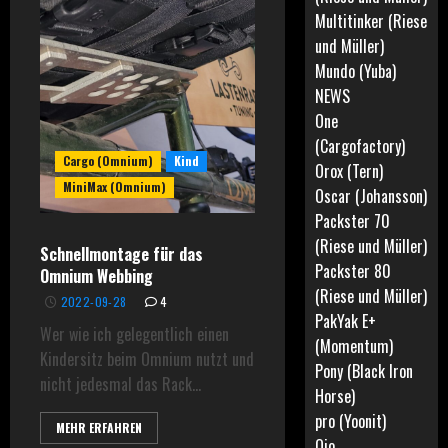
Multitinker (Riese
und Müller)
Mundo (Yuba)
NEWS
One
(Cargofactory)
Cargo (Omnium)
Kind
Orox (Tern)
MiniMax (Omnium)
Oscar (Johansson)
Packster 70
(Riese und Müller)
Schnellmontage für das
Packster 80
Omnium Webbing
(Riese und Müller)
2022-09-28
4
PakYak E+
Wer wie ich gelegentlich einen
(Momentum)
Kindersitz beim Omnium nutzt und
Pony (Black Iron
nicht jedesmal das Rack...
Horse)
pro (Yoonit)
MEHR ERFAHREN
Qio