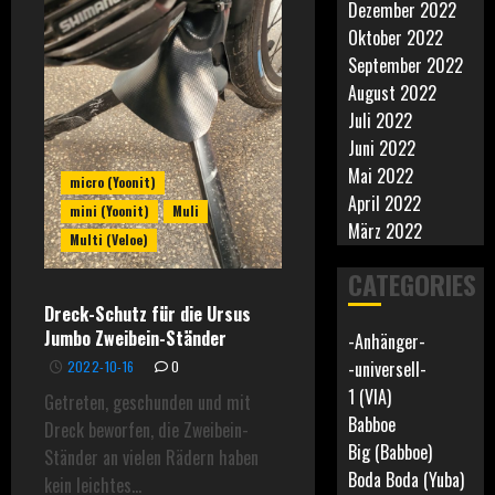
Dezember 2022
Oktober 2022
September 2022
August 2022
Juli 2022
Juni 2022
Mai 2022
micro (Yoonit)
April 2022
mini (Yoonit)
Muli
März 2022
Multi (Veloe)
CATEGORIES
Dreck-Schutz für die Ursus
Jumbo Zweibein-Ständer
-Anhänger-
-universell-
2022-10-16
0
1 (VIA)
Getreten, geschunden und mit
Babboe
Dreck beworfen, die Zweibein-
Big (Babboe)
Ständer an vielen Rädern haben
Boda Boda (Yuba)
kein leichtes...