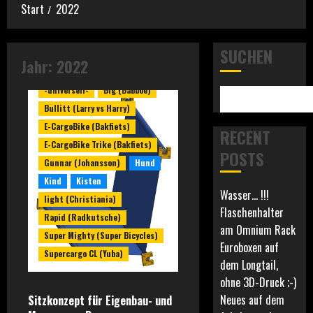
Start
2022
SUCHEN
Jahr:
2022
-universell-
Big (Babboe)
Bullitt (Larry vs Harry)
E-CargoBike (Bakfiets)
RECENT
E-CargoBike Trike (Bakfiets)
POSTS
Gunnar (Johansson)
Hund
Kind
Kisten
Wasser… !!!
light (Christiania)
Flaschenhalter
Rapid (Radkutsche)
am Omnium Rack
Super Mighty (Super Bicycles)
Euroboxen auf
Supercargo CL (Yuba)
dem Longtail,
ohne 3D-Druck ;-)
Neues auf dem
Sitzkonzept für Eigenbau- und