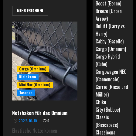
Boost (Benno)
Breeze (Urban
MEHR ERFAHREN
Arrow)
Bullitt (Larry vs
Harry)
Cabby (Gazelle)
Cargo (Omnium)
Cargo Hybrid
(Cube)
Cargo (Omnium)
Cargowagen NEO
Kleinkram
(Cannondale)
MiniMax (Omnium)
Carrie (Riese und
Taschen
Müller)
Chike
City (Babboe)
Netzhaken für das Omnium
Classic
2022-10-10
6
(Bicicapace)
Elastische Netze können
Classicona