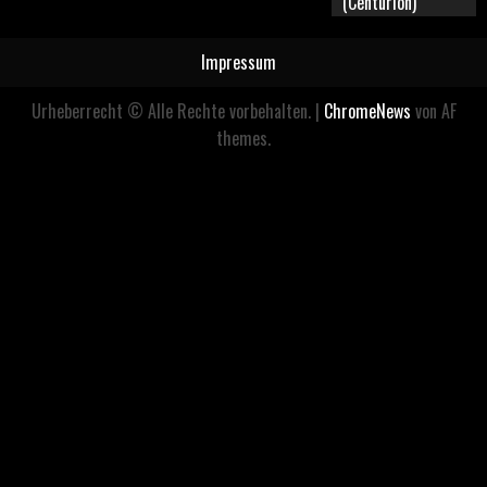
(Centurion)
Impressum
Urheberrecht © Alle Rechte vorbehalten.
|
ChromeNews
von AF
themes.