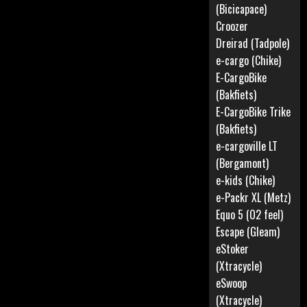
(Bicicapace)
Croozer
Dreirad (Tadpole)
e-cargo (Chike)
E-CargoBike
(Bakfiets)
E-CargoBike Trike
(Bakfiets)
e-cargoville LT
(Bergamont)
e-kids (Chike)
e-Packr XL (Metz)
Equo 5 (O2 feel)
Escape (Gleam)
eStoker
(Xtracycle)
eSwoop
(Xtracycle)