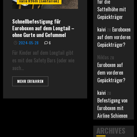
für die
vario R960i (Centurion)
Sattelhöhe mit
Gepäckträger
Schnellbefestigung für
Euroboxen auf dem Longtail –
kaivi
zu
Euroboxen
ohne Gurte und Gefummel
auf dem vorderen
2024-05-28
6
Gepäckträger?
Für Kinder auf dem Longtail gibt
Niklas
zu
es mit den Safety Bars (oder wie
Euroboxen auf
auch...
dem vorderen
Gepäckträger?
MEHR ERFAHREN
kaivi
zu
Befestigung von
Euroboxen mit
Airline Schienen
ARCHIVES