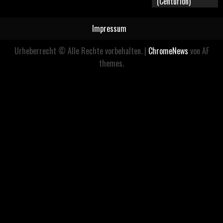
(Centurion)
Impressum
Urheberrecht © Alle Rechte vorbehalten.
|
ChromeNews
von AF
themes.