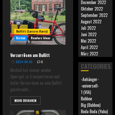
Dezember 2022
Oktober 2022
September 2022
August 2022
Juli 2022
Bullitt (Larry vs Harry)
Juni 2022
Kisten
Readers Ideas
Mai 2022
April 2022
März 2022
Verzurrösen am Bullitt
2024-06-03
0
CATEGORIES
Michiel hat immer wieder
Sperrgut zu transportieren und
-Anhänger-
dafür Verzurrösen an sein Bullitt
-universell-
geschraubt....
1 (VIA)
Babboe
MEHR ERFAHREN
Big (Babboe)
Boda Boda (Yuba)