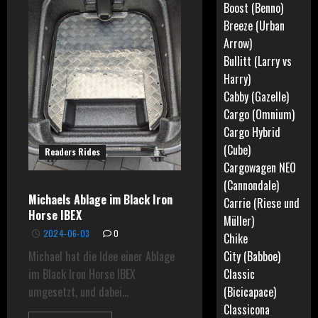
Boost (Benno)
Breeze (Urban
Arrow)
Bullitt (Larry vs
Harry)
Cabby (Gazelle)
Cargo (Omnium)
Cargo Hybrid
(Cube)
Readers Rides
Cargowagen NEO
(Cannondale)
Michaels Ablage im Black Iron
Carrie (Riese und
Horse IBEX
Müller)
2024-06-03
0
Chike
Michael hat die Idee einer Ablage
City (Babboe)
im Black Iron Horse IBEX
Classic
umgesetzt, und dabei...
(Bicicapace)
Classicona