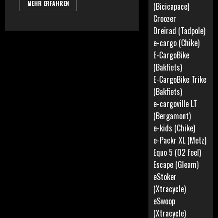
MEHR ERFAHREN
(Bicicapace)
Croozer
Dreirad (Tadpole)
e-cargo (Chike)
E-CargoBike
(Bakfiets)
E-CargoBike Trike
(Bakfiets)
e-cargoville LT
(Bergamont)
e-kids (Chike)
e-Packr XL (Metz)
Equo 5 (O2 feel)
Escape (Gleam)
eStoker
(Xtracycle)
eSwoop
(Xtracycle)