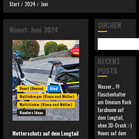
Start
2024
Juni
SUCHEN
Monat:
Juni 2024
RECENT
POSTS
Wasser… !!!
Boost (Benno)
Kind
Flaschenhalter
Multicharger (Riese und Müller)
am Omnium Rack
Multitinker (Riese und Müller)
Euroboxen auf
Readers Ideas
dem Longtail,
ohne 3D-Druck ;-)
Neues auf dem
Wetterschutz auf dem Longtail