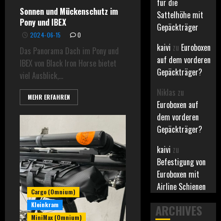
für die
Sonnen und Mückenschutz im
Sattelhöhe mit
Pony und IBEX
Gepäckträger
2024-06-15
0
kaivi
zu
Euroboxen
Das Panorama Dach im Pony und
auf dem vorderen
IBEX von Black Iron Horse bietet
Gepäckträger?
viel Ausblick,...
Niklas
zu
MEHR ERFAHREN
Euroboxen auf
dem vorderen
Gepäckträger?
kaivi
zu
Befestigung von
Euroboxen mit
Airline Schienen
Cargo (Omnium)
Kleinkram
ARCHIVES
MiniMax (Omnium)