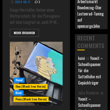
Arbeitsmarkt
2024-06-17
3
Bowdenzug-Öler
Einige Hersteller bieten einen
Lastenrad-Tuning
Wetterschutz für die Passagiere
auf
auf dem Longtail an, auch R+M...
opencargo.bike
MEHR ERFAHREN
RECENT
COMMENTS
kaivi
zu
Yoonit –
Schnellspanner
für die
Sattelhöhe mit
Hund
Gepäckträger
Ibex (Black Iron Horse)
Julia Riederer
zu
Kind
Yoonit –
Pony (Black Iron Horse)
Schnellspanner