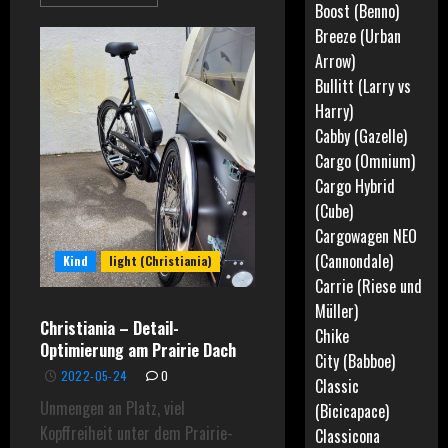
Boost (Benno)
Breeze (Urban
Arrow)
Bullitt (Larry vs
Harry)
Cabby (Gazelle)
Cargo (Omnium)
Cargo Hybrid
(Cube)
Cargowagen NEO
(Cannondale)
Kind
light (Christiania)
Carrie (Riese und
Müller)
Christiania – Detail-
Chike
Optimierung am Prairie Dach
City (Babboe)
2022-05-24
0
Classic
Unmengen an Platz, viel
(Bicicapace)
Kopffreiheit unter dem Prairie-
Classicona