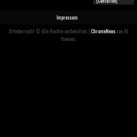
(Centurion)
Impressum
Urheberrecht © Alle Rechte vorbehalten.
|
ChromeNews
von AF
themes.