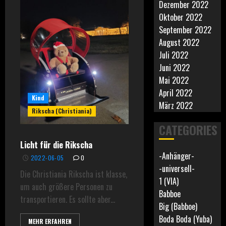
Dezember 2022
Oktober 2022
September 2022
August 2022
Juli 2022
Juni 2022
Mai 2022
April 2022
Kind
März 2022
Rikscha (Christiania)
CATEGORIES
Licht für die Rikscha
-Anhänger-
2022-06-05
0
-universell-
Die Christiania Rikscha ist klasse,
1 (VIA)
um auch größere Personen zu
Babboe
transportieren. Es sollte aber...
Big (Babboe)
Boda Boda (Yuba)
MEHR ERFAHREN