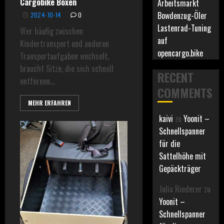
Cargobike Boxen
Arbeitsmarkt
Bowdenzug-Öler
2024-10-14
0
Lastenrad-Tuning
Wer häufig zwischen
auf
Kindertransport und anderen
opencargo.bike
Transportaufgaben wechselt,
braucht Sitze, die sich schnell
RECENT
entfernen...
COMMENTS
MEHR ERFAHREN
kaivi
zu
Yoonit –
Schnellspanner
für die
Sattelhöhe mit
Gepäckträger
Julia Riederer
zu
Yoonit –
Schnellspanner