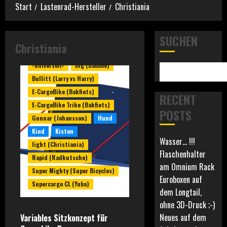
Start
Lastenrad-Hersteller
Christiania
SUCHEN
Christiania
-universell-
Big (Babboe)
Bullitt (Larry vs Harry)
E-CargoBike (Bakfiets)
RECENT
E-CargoBike Trike (Bakfiets)
POSTS
Gunnar (Johansson)
Hund
Kind
Kisten
Wasser… !!!
light (Christiania)
Flaschenhalter
Rapid (Radkutsche)
am Omnium Rack
Super Mighty (Super Bicycles)
Euroboxen auf
Supercargo CL (Yuba)
dem Longtail,
ohne 3D-Druck ;-)
Neues auf dem
Variables Sitzkonzept für