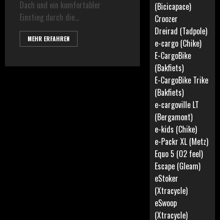
Dach und ein komfortabler
(Bicicapace)
Einstieg durch die...
Croozer
Dreirad (Tadpole)
MEHR ERFAHREN
e-cargo (Chike)
E-CargoBike
(Bakfiets)
E-CargoBike Trike
(Bakfiets)
e-cargoville LT
(Bergamont)
e-kids (Chike)
e-Packr XL (Metz)
Equo 5 (O2 feel)
Escape (Gleam)
eStoker
(Xtracycle)
eSwoop
(Xtracycle)