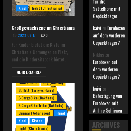
für die
Sattelhöhe mit
Kind
light (Christiania)
Gepäckträger
Großgewachsene im Christiania
kaivi
zu
Euroboxen
auf dem vorderen
2023-08-17
0
Gepäckträger?
Für Kinder bietet die Kiste im
Christiania Unmengen an Platz,
Niklas
zu
und die Kindersitzbank bietet...
Euroboxen auf
dem vorderen
MEHR ERFAHREN
Gepäckträger?
-universell-
Big (Babboe)
kaivi
zu
Bullitt (Larry vs Harry)
Befestigung von
E-CargoBike (Bakfiets)
Euroboxen mit
E-CargoBike Trike (Bakfiets)
Airline Schienen
Gunnar (Johansson)
Hund
Kind
Kisten
ARCHIVES
light (Christiania)