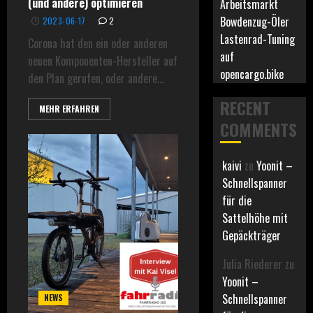
(und andere) optimieren
Arbeitsmarkt
Bowdenzug-Öler
2023-06-17
2
Lastenrad-Tuning
Corona hat den ein oder anderen
auf
neuen Komponenten-Hersteller auf
opencargo.bike
den Plan gerufen, oder andere...
RECENT
MEHR ERFAHREN
COMMENTS
kaivi
zu
Yoonit –
Schnellspanner
für die
Sattelhöhe mit
Gepäckträger
Julia Riederer
zu
Yoonit –
Schnellspanner
NEWS