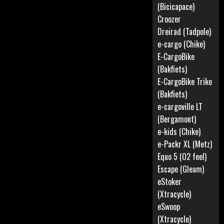
(Bicicapace)
Croozer
Dreirad (Tadpole)
e-cargo (Chike)
E-CargoBike
(Bakfiets)
E-CargoBike Trike
(Bakfiets)
e-cargoville LT
(Bergamont)
e-kids (Chike)
e-Packr XL (Metz)
Equo 5 (O2 feel)
Escape (Gleam)
eStoker
(Xtracycle)
eSwoop
(Xtracycle)