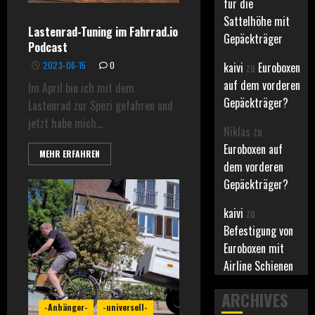
für die
Sattelhöhe mit
Lastenrad-Tuning im Fahrrad.io
Gepäckträger
Podcast
2023-06-15
0
kaivi
zu
Euroboxen
auf dem vorderen
Im April bin ich mit dem
Gepäckträger?
Lastenrad zur Spezi gefahren und
jetzt habe mich...
Niklas
zu
Euroboxen auf
MEHR ERFAHREN
dem vorderen
Gepäckträger?
kaivi
zu
Befestigung von
Euroboxen mit
Airline Schienen
ARCHIVES
-Anhänger-
-universell-