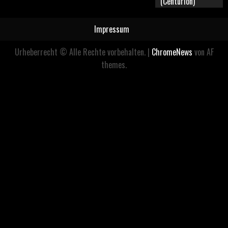
(Centurion)
Impressum
Urheberrecht © Alle Rechte vorbehalten.
|
ChromeNews
von AF
themes.