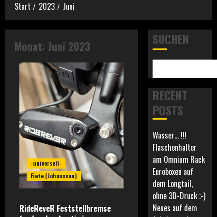
Start
2023
Juni
SUCHEN
Monat:
Juni 2023
RECENT
POSTS
Wasser… !!!
Flaschenhalter
am Omnium Rack
-universell-
Euroboxen auf
Fiete (Johansson)
dem Longtail,
ohne 3D-Druck ;-)
Neues auf dem
RideReveR Feststellbremse