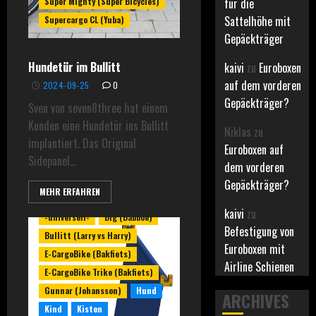
Super Mighty (Super Bicycles)
für die
Sattelhöhe mit
Supercargo CL (Yuba)
Gepäckträger
Hundetür im Bullitt
kaivi
zu
Euroboxen
auf dem vorderen
2024-09-25
0
Gepäckträger?
Sven von seven8three hat einem
Kunden eine Hundetür ins Bullitt
Niklas
zu
implantiert. Das Original
Euroboxen auf
Sidepanel...
dem vorderen
Gepäckträger?
MEHR ERFAHREN
kaivi
zu
-universell-
Big (Babboe)
Befestigung von
Bullitt (Larry vs Harry)
Euroboxen mit
E-CargoBike (Bakfiets)
Airline Schienen
E-CargoBike Trike (Bakfiets)
Gunnar (Johansson)
Hund
ARCHIVES
Kind
Kisten