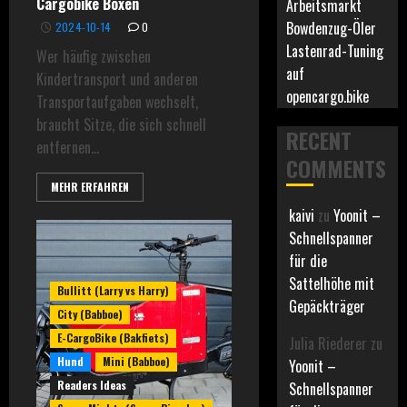
Cargobike Boxen
Arbeitsmarkt
Bowdenzug-Öler
2024-10-14
0
Lastenrad-Tuning
Wer häufig zwischen
auf
Kindertransport und anderen
opencargo.bike
Transportaufgaben wechselt,
braucht Sitze, die sich schnell
RECENT
entfernen...
COMMENTS
MEHR ERFAHREN
kaivi
zu
Yoonit –
Schnellspanner
für die
Sattelhöhe mit
Bullitt (Larry vs Harry)
Gepäckträger
City (Babboe)
E-CargoBike (Bakfiets)
Julia Riederer
zu
Hund
Mini (Babboe)
Yoonit –
Readers Ideas
Schnellspanner