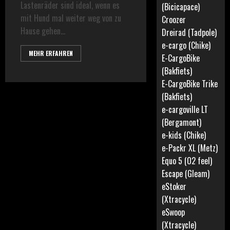
Lastenräder sind ideal, wenn es
(Bicicapace)
mit Hund mal weiter weg von zu
Croozer
Hause gehen...
Dreirad (Tadpole)
e-cargo (Chike)
MEHR ERFAHREN
E-CargoBike
(Bakfiets)
E-CargoBike Trike
(Bakfiets)
e-cargoville LT
(Bergamont)
e-kids (Chike)
e-Packr XL (Metz)
Equo 5 (O2 feel)
Escape (Gleam)
eStoker
(Xtracycle)
eSwoop
(Xtracycle)