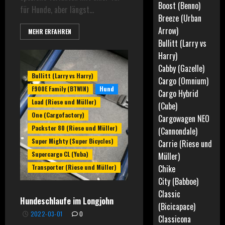
Boost (Benno)
für Hunde, aber längst...
Breeze (Urban
Arrow)
MEHR ERFAHREN
Bullitt (Larry vs
Harry)
Cabby (Gazelle)
Bullitt (Larry vs Harry)
Cargo (Omnium)
F900E Family (BTWIN)
Hund
Cargo Hybrid
Load (Riese und Müller)
(Cube)
One (Cargofactory)
Cargowagen NEO
Packster 80 (Riese und Müller)
(Cannondale)
Super Mighty (Super Bicycles)
Carrie (Riese und
Supercargo CL (Yuba)
Müller)
Transporter (Riese und Müller)
Chike
City (Babboe)
Classic
Hundeschlaufe im Longjohn
(Bicicapace)
2022-03-01
0
Classicona