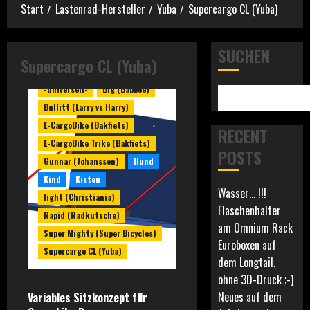
Start
Lastenrad-Hersteller
Yuba
Supercargo CL (Yuba)
SUCHEN
Supercargo CL (Yuba)
-universell-
Big (Babboe)
Bullitt (Larry vs Harry)
E-CargoBike (Bakfiets)
RECENT
E-CargoBike Trike (Bakfiets)
POSTS
Gunnar (Johansson)
Hund
Kind
Kisten
Wasser… !!!
light (Christiania)
Flaschenhalter
Rapid (Radkutsche)
am Omnium Rack
Super Mighty (Super Bicycles)
Euroboxen auf
Supercargo CL (Yuba)
dem Longtail,
ohne 3D-Druck ;-)
Neues auf dem
Variables Sitzkonzept für