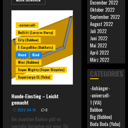
Dezember 2022
Oktober 2022
September 2022
August 2022
-universell-
Juli 2022
Bullitt (Larry vs Harry)
Juni 2022
City (Babboe)
Mai 2022
E-CargoBike (Bakfiets)
April 2022
Hund
Kind
März 2022
Mini (Babboe)
Super Mighty (Super Bicycles)
CATEGORIES
Supercargo CL (Yuba)
-Anhänger-
-universell-
Hunde-Einstieg – Leicht
gemacht
1 (VIA)
Babboe
2022-04-14
0
Big (Babboe)
Bei manchen Rädern gibt es
Boda Boda (Yuba)
spezielle Varianten mit einer Tür