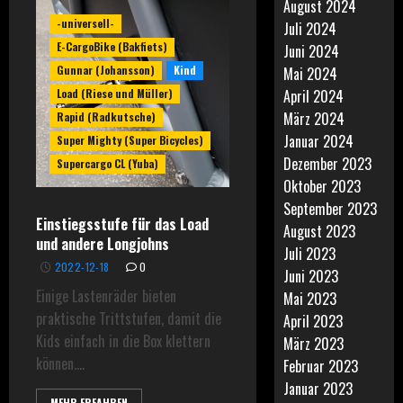
August 2024
-universell-
Juli 2024
E-CargoBike (Bakfiets)
Juni 2024
Gunnar (Johansson)
Kind
Mai 2024
Load (Riese und Müller)
April 2024
März 2024
Rapid (Radkutsche)
Januar 2024
Super Mighty (Super Bicycles)
Dezember 2023
Supercargo CL (Yuba)
Oktober 2023
September 2023
Einstiegsstufe für das Load
August 2023
und andere Longjohns
Juli 2023
2022-12-18
0
Juni 2023
Einige Lastenräder bieten
Mai 2023
praktische Trittstufen, damit die
April 2023
Kids einfach in die Box klettern
März 2023
können....
Februar 2023
Januar 2023
MEHR ERFAHREN