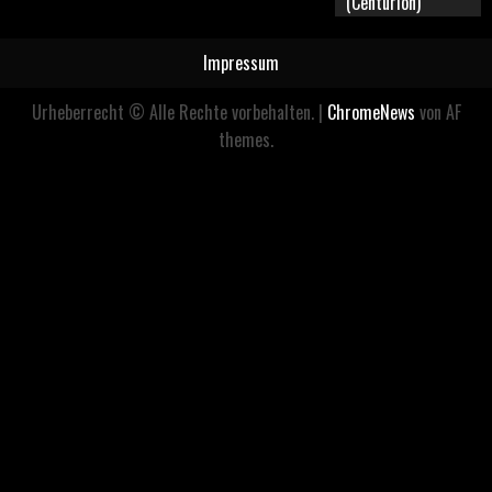
(Centurion)
Impressum
Urheberrecht © Alle Rechte vorbehalten.
|
ChromeNews
von AF
themes.