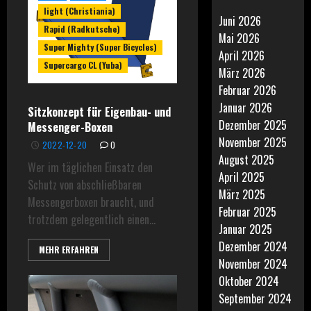
light (Christiania)
Juni 2026
Rapid (Radkutsche)
Mai 2026
Super Mighty (Super Bicycles)
April 2026
Supercargo CL (Yuba)
März 2026
Februar 2026
Januar 2026
Sitzkonzept für Eigenbau- und
Dezember 2025
Messenger-Boxen
November 2025
2022-12-20
0
August 2025
Wer im täglichen Einsatz den
April 2025
Schutz von abschließbaren
März 2025
Messengerboxen braucht, und
Februar 2025
trotzdem gelegentlich einen...
Januar 2025
Dezember 2024
MEHR ERFAHREN
November 2024
Oktober 2024
September 2024