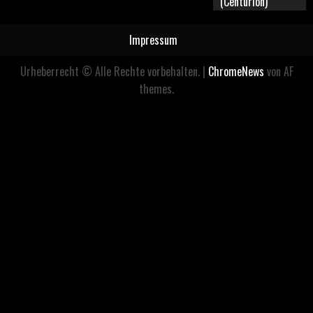
(Centurion)
Impressum
Urheberrecht © Alle Rechte vorbehalten.
|
ChromeNews
von AF
themes.