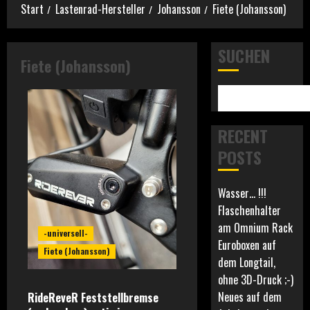
Start
Lastenrad-Hersteller
Johansson
Fiete (Johansson)
SUCHEN
Fiete (Johansson)
RECENT
POSTS
Wasser… !!!
Flaschenhalter
am Omnium Rack
-universell-
Euroboxen auf
Fiete (Johansson)
dem Longtail,
ohne 3D-Druck ;-)
Neues auf dem
RideReveR Feststellbremse