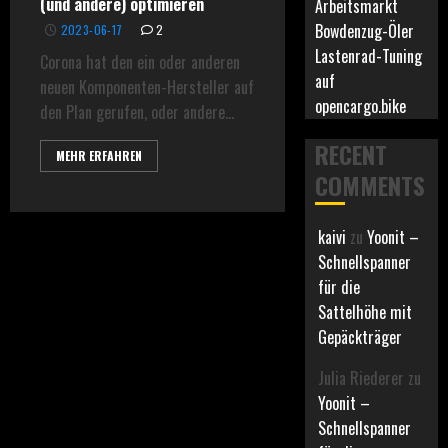
(und andere) optimieren
Arbeitsmarkt
Bowdenzug-Öler
2023-06-17
2
Lastenrad-Tuning
Corona hat den ein oder anderen
auf
neuen Komponenten-Hersteller auf
opencargo.bike
den Plan gerufen, oder andere...
RECENT
MEHR ERFAHREN
COMMENTS
kaivi
zu
Yoonit –
Schnellspanner
für die
Sattelhöhe mit
Gepäckträger
Julia Riederer
zu
Yoonit –
Schnellspanner