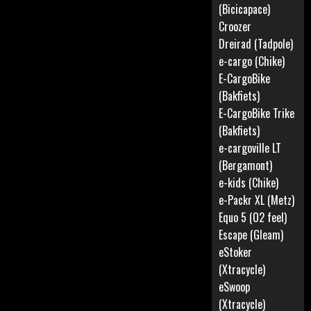
(Bicicapace)
Croozer
Dreirad (Tadpole)
e-cargo (Chike)
E-CargoBike
(Bakfiets)
E-CargoBike Trike
(Bakfiets)
e-cargoville LT
(Bergamont)
e-kids (Chike)
e-Packr XL (Metz)
Equo 5 (O2 feel)
Escape (Gleam)
eStoker
(Xtracycle)
eSwoop
(Xtracycle)