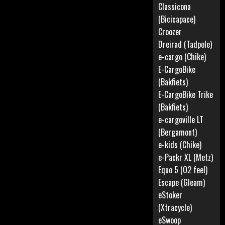
Classicona
(Bicicapace)
Croozer
Dreirad (Tadpole)
e-cargo (Chike)
E-CargoBike
(Bakfiets)
E-CargoBike Trike
(Bakfiets)
e-cargoville LT
(Bergamont)
e-kids (Chike)
e-Packr XL (Metz)
Equo 5 (O2 feel)
Escape (Gleam)
eStoker
(Xtracycle)
eSwoop