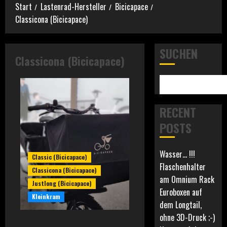
Start
Lastenrad-Hersteller
Bicicapace
Classicona (Bicicapace)
SUCHEN
Classicona (Bicicapace)
RECENT
POSTS
Wasser… !!!
Classic (Bicicapace)
Flaschenhalter
Classicona (Bicicapace)
am Omnium Rack
Justlong (Bicicapace)
Euroboxen auf
Kleinkram
dem Longtail,
ohne 3D-Druck ;-)