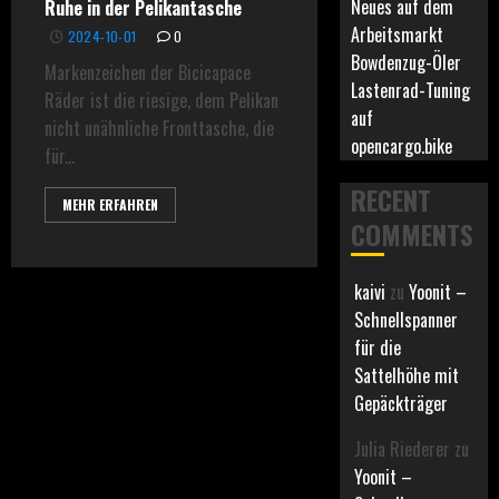
Neues auf dem
Ruhe in der Pelikantasche
Arbeitsmarkt
2024-10-01
0
Bowdenzug-Öler
Markenzeichen der Bicicapace
Lastenrad-Tuning
Räder ist die riesige, dem Pelikan
auf
nicht unähnliche Fronttasche, die
opencargo.bike
für...
RECENT
MEHR ERFAHREN
COMMENTS
kaivi
zu
Yoonit –
Schnellspanner
für die
Sattelhöhe mit
Gepäckträger
Julia Riederer
zu
Yoonit –