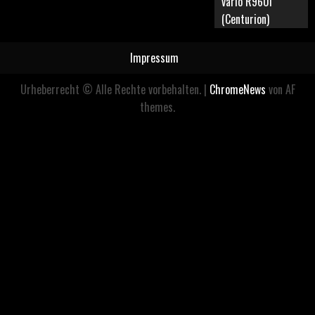
vario R960i
(Centurion)
Impressum
Urheberrecht © Alle Rechte vorbehalten.
|
ChromeNews
von AF
themes.