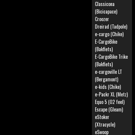
Classicona
(Bicicapace)
Croozer
Dreirad (Tadpole)
e-cargo (Chike)
E-CargoBike
(Bakfiets)
E-CargoBike Trike
(Bakfiets)
e-cargoville LT
(Bergamont)
e-kids (Chike)
e-Packr XL (Metz)
Equo 5 (O2 feel)
Escape (Gleam)
eStoker
(Xtracycle)
eSwoop