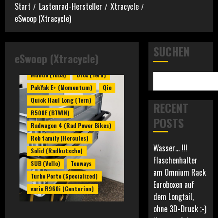
Start
Lastenrad-Hersteller
Xtracycle
Modell C (Carlos)
eSwoop (Xtracycle)
Multi (Veloe)
Multi Lungo (Veloe)
SUCHEN
Multicharger (Riese und Müller)
eSwoop (Xtracycle)
Multitinker (Riese und Müller)
Mundo (Yuba)
Orox (Tern)
PakYak E+ (Momentum)
Qio
Quick Haul Long (Tern)
RECENT
R500E (BTWIN)
POSTS
Radwagon 4 (Rad Power Bikes)
Rob family (Hercules)
Wasser… !!!
Solid (Radkutsche)
Flaschenhalter
SUB (Vello)
Tenways
am Omnium Rack
Turbo Porto (Specialized)
Euroboxen auf
vario R960i (Centurion)
dem Longtail,
ohne 3D-Druck ;-)