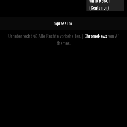
vario R960i
(Centurion)
Impressum
Urheberrecht © Alle Rechte vorbehalten.
|
ChromeNews
von AF
themes.