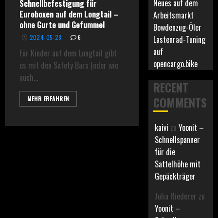
Neues auf dem
Schnellbefestigung für
Euroboxen auf dem Longtail –
Arbeitsmarkt
ohne Gurte und Gefummel
Bowdenzug-Öler
2024-05-28
6
Lastenrad-Tuning
auf
Für Kinder auf dem Longtail gibt
opencargo.bike
es mit den Safety Bars (oder wie
auch...
RECENT
COMMENTS
MEHR ERFAHREN
kaivi
zu
Yoonit –
Schnellspanner
für die
Sattelhöhe mit
Gepäckträger
Julia Riederer
zu
Yoonit –