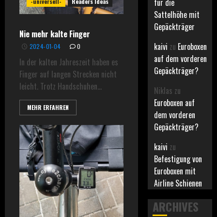
für die
-universell-
Readers Ideas
Sattelhöhe mit
Gepäckträger
Nie mehr kalte Finger
kaivi
zu
Euroboxen
2024-01-04
0
auf dem vorderen
In der kalten Jahreszeit haben es
Gepäckträger?
Finger auf langen Strecken nicht
leicht. Trotz Handschuhen...
Niklas
zu
Euroboxen auf
MEHR ERFAHREN
dem vorderen
Gepäckträger?
kaivi
zu
Befestigung von
Euroboxen mit
Airline Schienen
ARCHIVES