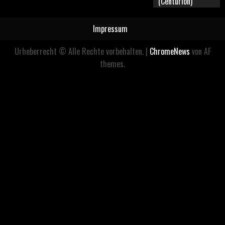
(Centurion)
Impressum
Urheberrecht © Alle Rechte vorbehalten.
|
ChromeNews
von AF
themes.