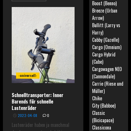
Boost (Benno)
Breeze (Urban
Arrow)
Bullitt (Larry vs
Harry)
Cabby (Gazelle)
Cargo (Omnium)
Cargo Hybrid
(Cube)
Cargowagen NEO
-universell-
(Cannondale)
Carrie (Riese und
Müller)
Schnelltransporter: Inner
Chike
Barends für schnelle
City (Babboe)
Lastenräder
Classic
2022-04-08
0
(Bicicapace)
Lastenräder haben ja manchmal
Classicona