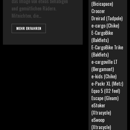
das Image von etwas behäbigen
(Bicicapace)
und gemütlichen Rädern.
Croozer
Mitnichten, die...
Dreirad (Tadpole)
e-cargo (Chike)
MEHR ERFAHREN
E-CargoBike
(Bakfiets)
E-CargoBike Trike
(Bakfiets)
e-cargoville LT
(Bergamont)
e-kids (Chike)
e-Packr XL (Metz)
Equo 5 (O2 feel)
Escape (Gleam)
eStoker
(Xtracycle)
eSwoop
(Xtracycle)