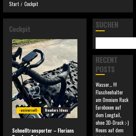
Start
Cockpit
SUCHEN
Cockpit
RECENT
POSTS
Wasser… !!!
Flaschenhalter
am Omnium Rack
Euroboxen auf
-universell-
Readers Ideas
dem Longtail,
ohne 3D-Druck ;-)
Neues auf dem
Schnelltransporter – Florians