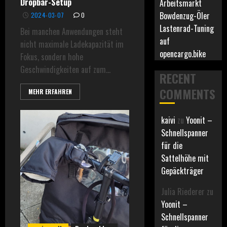
Dropbar-Setup
Arbeitsmarkt
Bowdenzug-Öler
2024-03-07
0
Lastenrad-Tuning
Bei manchen Anwendungen steht
auf
nicht maximale Ladekapazität im
opencargo.bike
Fokus, sondern hohe
Geschwindigkeiten auf zum...
RECENT
COMMENTS
MEHR ERFAHREN
kaivi
zu
Yoonit –
Schnellspanner
für die
Sattelhöhe mit
Gepäckträger
Julia Riederer
zu
Yoonit –
Schnellspanner