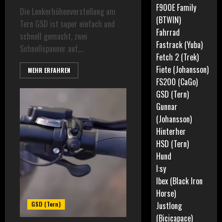
F900E Family
Die Lenkerhöhenverstellung am
(BTWIN)
Tern GSD ist super einfach und
Fahrrad
schnell gemacht, zwei
Fastrack (Yuba)
Schnellspanner auf,...
Fetch 2 (Trek)
Fiete (Johansson)
MEHR ERFAHREN
FS200 (CaGo)
GSD (Tern)
Gunnar
(Johansson)
Hinterher
HSD (Tern)
Hund
I:sy
Ibex (Black Iron
Horse)
GSD (Tern)
Justlong
(Bicicapace)