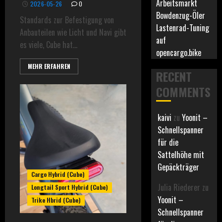
Arbeitsmarkt
2026-05-26
0
Bowdenzug-Öler
Standards zur Befestigung von
Lastenrad-Tuning
Anbauteilen wie Licht und Navi gibt
auf
es viele, Cube hat...
opencargo.bike
MEHR ERFAHREN
RECENT
COMMENTS
kaivi
zu
Yoonit –
Schnellspanner
für die
Sattelhöhe mit
Gepäckträger
Cargo Hybrid (Cube)
Julia Riederer
zu
Longtail Sport Hybrid (Cube)
Yoonit –
Trike Hbrid (Cube)
Schnellspanner