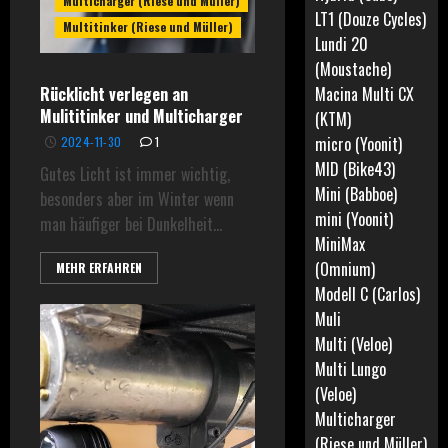
Multicharger (Riese und Müller)
LT1 (Douze Cycles)
Multitinker (Riese und Müller)
Lundi 20
(Moustache)
Rücklicht verlegen an
Macina Multi CX
Mulititinker und Multicharger
(KTM)
micro (Yoonit)
2024-11-30
1
MID (Bike43)
Gutes Licht ist immer wichtig,
Mini (Babboe)
besonders aber im Winter wenn
mini (Yoonit)
man häufiger bei Dunkelheit...
MiniMax
(Omnium)
MEHR ERFAHREN
Modell C (Carlos)
Muli
Multi (Veloe)
Multi Lungo
(Veloe)
Multicharger
(Riese und Müller)