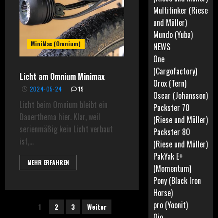
Multitinker (Riese
und Müller)
Mundo (Yuba)
MiniMax (Omnium)
NEWS
One
(Cargofactory)
Licht am Omnium Minimax
Orox (Tern)
2024-05-24
19
Oscar (Johansson)
Licht beim Omnium bleibt ein
Packster 70
Dauerthema hier. Klar, weil
(Riese und Müller)
serienmäßig kein Licht verbaut
Packster 80
ist,...
(Riese und Müller)
PakYak E+
MEHR ERFAHREN
(Momentum)
Pony (Black Iron
Horse)
Seitennummerierung
pro (Yoonit)
1
2
3
Weiter
Qio