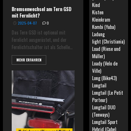
Kind
Bremsenwechsel am Tern GSD
Kisten
mit Fernlicht?
Kleinkram
2025-04-07
0
Kombi (Yuba)
Das Tern GSD ist optional mit
Ladung
Fernlicht ausgerüstet, und der
light (Christiania)
Fernlichtschalter ist als Schelle...
Load (Riese und
Müller)
MEHR ERFAHREN
Loady (Velo de
Ville)
Long (Bike43)
Longtail
Longtail (Le Petit
Porteur)
Longtail DUO
(Tenways)
Longtail Sport
Hybrid (Cube)