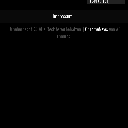
(Centurion)
Impressum
Urheberrecht © Alle Rechte vorbehalten.
|
ChromeNews
von AF
themes.