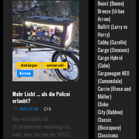
Boost (Benno)
Breeze (Urban
Arrow)
Bullitt (Larry vs
Harry)
Cabby (Gazelle)
Cargo (Omnium)
Cargo Hybrid
(Cube)
-Anhänger-
-universell-
Cargowagen NEO
Kisten
(Cannondale)
Carrie (Riese und
Mehr Licht … als die Polizei
Müller)
erlaubt?
Chike
2026-01-08
0
City (Babboe)
Wer viel nachts im
Classic
Straßenverkehr unterwegs ist,
(Bicicapace)
weiß, dass das von der StVZO
Classicona