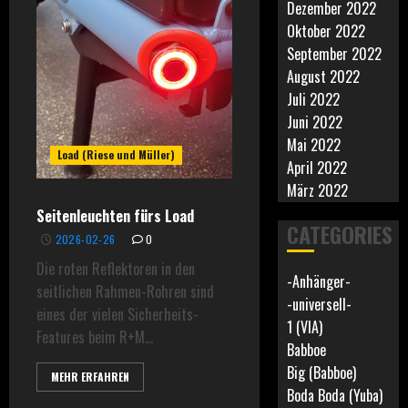
Dezember 2022
Oktober 2022
September 2022
August 2022
Juli 2022
Juni 2022
Mai 2022
Load (Riese und Müller)
April 2022
März 2022
Seitenleuchten fürs Load
CATEGORIES
2026-02-26
0
Die roten Reflektoren in den
-Anhänger-
seitlichen Rahmen-Rohren sind
-universell-
eines der vielen Sicherheits-
1 (VIA)
Features beim R+M...
Babboe
Big (Babboe)
MEHR ERFAHREN
Boda Boda (Yuba)