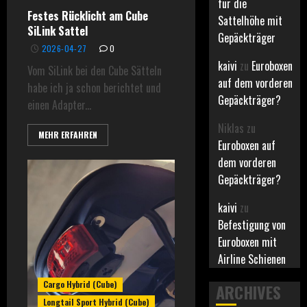
für die
Festes Rücklicht am Cube
Sattelhöhe mit
SiLink Sattel
Gepäckträger
2026-04-27
0
kaivi
zu
Euroboxen
Vom SiLink bei den Cube Sätteln
auf dem vorderen
habe ich ja schon berichtet und
Gepäckträger?
einen Adapter...
Niklas
zu
MEHR ERFAHREN
Euroboxen auf
dem vorderen
Gepäckträger?
kaivi
zu
Befestigung von
Euroboxen mit
Airline Schienen
Cargo Hybrid (Cube)
ARCHIVES
Longtail Sport Hybrid (Cube)