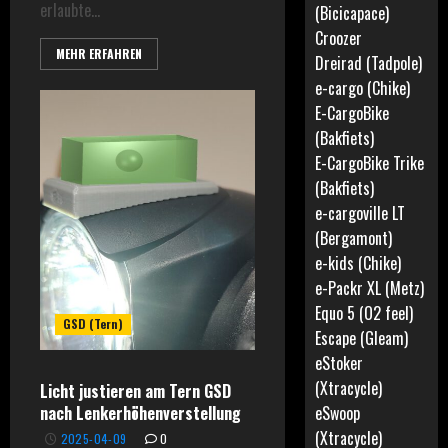
erlaubte...
(Bicicapace)
Croozer
MEHR ERFAHREN
Dreirad (Tadpole)
e-cargo (Chike)
E-CargoBike
(Bakfiets)
E-CargoBike Trike
(Bakfiets)
e-cargoville LT
(Bergamont)
e-kids (Chike)
e-Packr XL (Metz)
Equo 5 (O2 feel)
GSD (Tern)
Escape (Gleam)
eStoker
(Xtracycle)
Licht justieren am Tern GSD
nach Lenkerhöhenverstellung
eSwoop
(Xtracycle)
2025-04-09
0