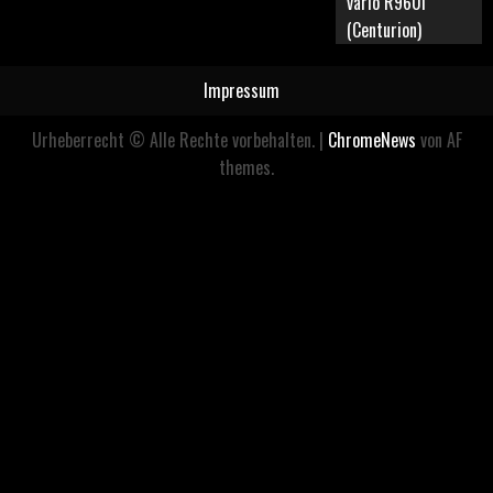
vario R960i
(Centurion)
Impressum
Urheberrecht © Alle Rechte vorbehalten.
|
ChromeNews
von AF
themes.