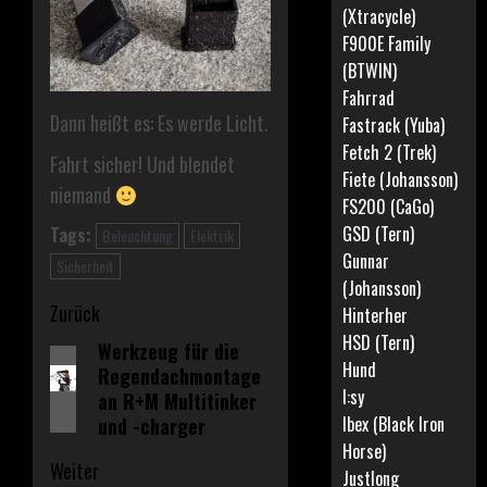
(Xtracycle)
F900E Family
(BTWIN)
Fahrrad
Dann heißt es: Es werde Licht.
Fastrack (Yuba)
Fetch 2 (Trek)
Fahrt sicher! Und blendet
Fiete (Johansson)
niemand
FS200 (CaGo)
GSD (Tern)
Tags:
Beleuchtung
Elektrik
Gunnar
Sicherheit
(Johansson)
Beitragsnavigation
Zurück
Hinterher
HSD (Tern)
Werkzeug für die
Vorheriger
Hund
Regendachmontage
Beitrag:
I:sy
an R+M Multitinker
Ibex (Black Iron
und -charger
Horse)
Weiter
Justlong