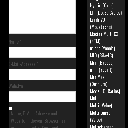
Hybrid (Cube)
LT1 (Douze Cycles)
Lundi 20
(Moustache)
Macina Multi CX
(KTM)
Name
*
micro (Yoonit)
MID (Bike43)
Mini (Babboe)
E-Mail-Adresse
*
mini (Yoonit)
MiniMax
(Omnium)
Website
Modell C (Carlos)
Muli
Multi (Veloe)
Multi Lungo
Name, E-Mail-Adresse und
(Veloe)
Website in diesem Browser für
Multicharger
meinen nächsten Kommentar