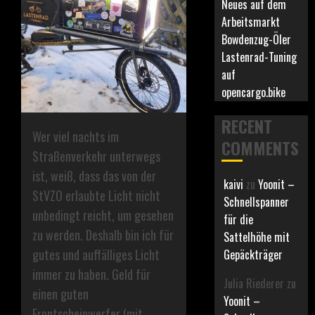
Neues auf dem
Arbeitsmarkt
Bowdenzug-Öler
Lastenrad-Tuning
auf
opencargo.bike
RECENT
Wer viel nachts im
COMMENTS
Straßenverkehr unterwegs
ist, weiß, dass das von der
kaivi
zu
Yoonit –
StVZO erlaubte Licht nicht
Schnellspanner
unbedingt reicht, um gesehen
für die
zu werden. Deshalb bin ich für
Sattelhöhe mit
gutes und auffälliges Licht
Gepäckträger
immer zu haben. Geld für
Julia Riederer
zu
einen guten
Yoonit –
Frontscheinwerfer (mit