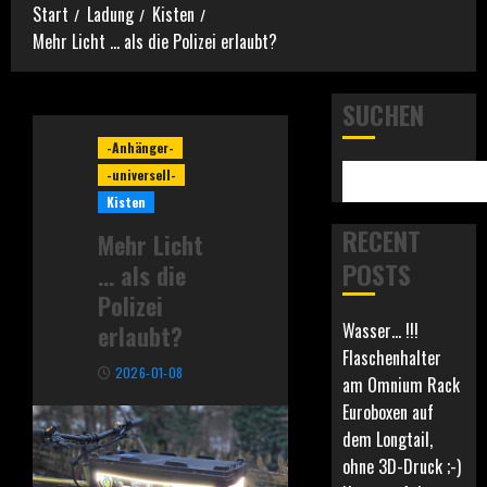
Start
Ladung
Kisten
Mehr Licht … als die Polizei erlaubt?
SUCHEN
-Anhänger-
-universell-
Kisten
RECENT
Mehr Licht
POSTS
… als die
Polizei
Wasser… !!!
erlaubt?
Flaschenhalter
2026-01-08
am Omnium Rack
Euroboxen auf
dem Longtail,
ohne 3D-Druck ;-)