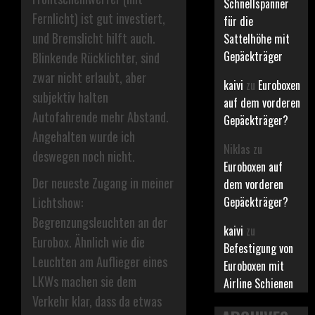
Schnellspanner
Fernlicht) ist gut investiert,
für die
und Bremslicht hilft auch.
Sattelhöhe mit
Gepäckträger
Blinkende Rücklichter, sind
zwar nicht erlaubt, aber
kaivi
zu
Euroboxen
subjektiv halten
auf dem vorderen
Autofahrende mehr Abstand.
Gepäckträger?
Angehalten wurde ich
Niklas
zu
deswegen noch nicht.
Euroboxen auf
Der neueste Zugang in meiner
dem vorderen
Gepäckträger?
Lichtshow:
Begrenzungsleuchten an der
kaivi
zu
Eurobox. Ähnlich wie die
Befestigung von
Leuchten am Auflieger eines
Euroboxen mit
LKWs machen sie dem
Airline Schienen
Verkehr klar, dass da etwas