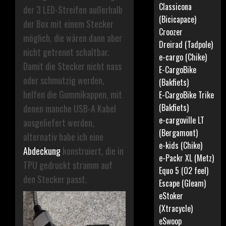
Classicona
der 3 LED-Streifen außerhalb
(Bicicapace)
der Box mit einem Stecker
Croozer
möglich, die wären dann aber
Dreirad (Tadpole)
nicht getrennt schaltbar.
e-cargo (Chike)
Damit die Stecker nicht nass
E-CargoBike
oder schmutzig werden,
(Bakfiets)
helfen die Gummikappen, mit
E-CargoBike Trike
(Bakfiets)
denen manche USB-A Kabel
e-cargoville LT
ausgeliefert werden,
(Bergamont)
alternativ habe ich eine
e-kids (Chike)
Abdeckung
konstruiert, die in
e-Packr XL (Metz)
TPU gedruckt stramm auf
Equo 5 (O2 feel)
den Stecker passt.
Escape (Gleam)
eStoker
(Xtracycle)
eSwoop