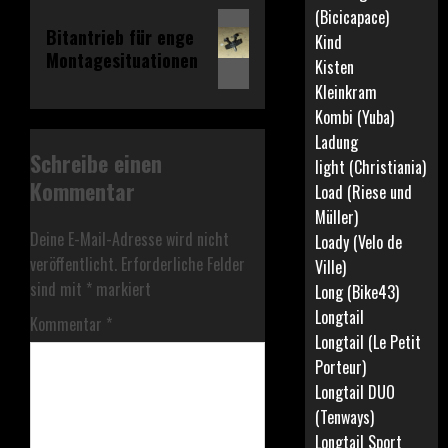
(Bicicapace)
Nächster
Bitantrieb für enge
Kind
Beitrag:
Montagesituationen
Kisten
Kleinkram
Kombi (Yuba)
Ladung
Schreibe einen
light (Christiania)
Kommentar
Load (Riese und
Müller)
Deine E-Mail-Adresse wird nicht
Loady (Velo de
veröffentlicht.
Erforderliche Felder
Ville)
sind mit
*
markiert
Long (Bike43)
Longtail
Kommentar
*
Longtail (Le Petit
Porteur)
Longtail DUO
(Tenways)
Longtail Sport