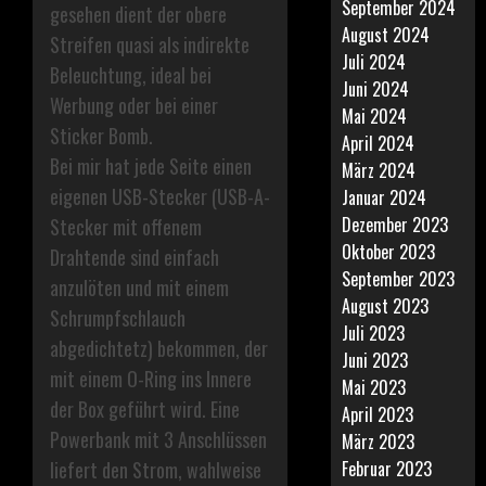
September 2024
gesehen dient der obere
August 2024
Streifen quasi als indirekte
Juli 2024
Beleuchtung, ideal bei
Juni 2024
Werbung oder bei einer
Mai 2024
Sticker Bomb.
April 2024
Bei mir hat jede Seite einen
März 2024
eigenen USB-Stecker (USB-A-
Januar 2024
Dezember 2023
Stecker mit offenem
Oktober 2023
Drahtende sind einfach
September 2023
anzulöten und mit einem
August 2023
Schrumpfschlauch
Juli 2023
abgedichtetz) bekommen, der
Juni 2023
mit einem O-Ring ins Innere
Mai 2023
der Box geführt wird. Eine
April 2023
Powerbank mit 3 Anschlüssen
März 2023
liefert den Strom, wahlweise
Februar 2023