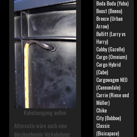
Boda Boda (Yuba)
Boost (Benno)
Breeze (Urban
Arrow)
Bullitt (Larry vs
Harry)
Cabby (Gazelle)
Cargo (Omnium)
Cargo Hybrid
(Cube)
Cargowagen NEO
(Cannondale)
Carrie (Riese und
Müller)
Chike
Kabelausgang außen
City (Babboe)
Alternativ wäre auch eine
Classic
(Bicicapace)
durchgehende Verkabelung