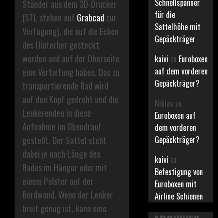
Schnellspanner
Ständer aus dem 3D-Drucker
für die
(STL stehen auf
Grabcad
zur
Sattelhöhe mit
Verfügung), die auf die Ecken
Gepäckträger
des Hinterher gesteckt
werden und auf der Oberseite
kaivi
zu
Euroboxen
auf dem vorderen
eine Vertiefung haben. Das zu
Gepäckträger?
transportierende Rad wird
auf den Kopf gedreht und die
Niklas
zu
Lenkerenden in diese
Euroboxen auf
Aufnahme im Obendrauf
dem vorderen
Gepäckträger?
gestellt. Der Sattel steht
dabei je nach Länge des
kaivi
zu
Rades im Hänger oder mit
Befestigung von
einem Polster auf der
Euroboxen mit
Bordwand. Wenn der Lenker
Airline Schienen
breit genug ist, kann eine