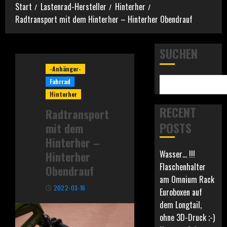
Start
Lastenrad-Hersteller
Hinterher
Radtransport mit dem Hinterher – Hinterher Obendrauf
SUCHEN
-Anhänger-
Fahrrad
Hinterher
RECENT
Radtransport
POSTS
mit dem
Hinterher –
Wasser… !!!
Hinterher
Flaschenhalter
Obendrauf
am Omnium Rack
2022-03-16
Euroboxen auf
dem Longtail,
ohne 3D-Druck ;-)