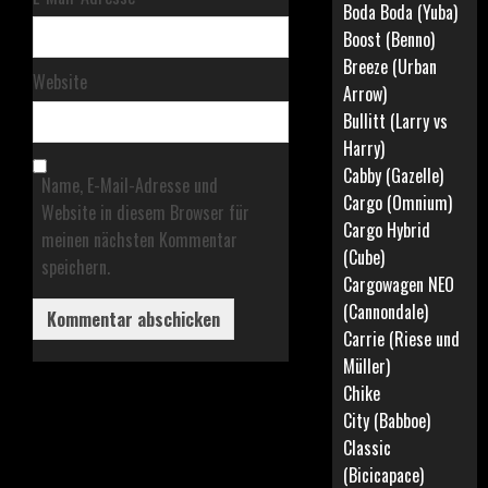
Boda Boda (Yuba)
Boost (Benno)
Breeze (Urban
Website
Arrow)
Bullitt (Larry vs
Harry)
Cabby (Gazelle)
Name, E-Mail-Adresse und
Cargo (Omnium)
Website in diesem Browser für
Cargo Hybrid
meinen nächsten Kommentar
(Cube)
speichern.
Cargowagen NEO
(Cannondale)
Carrie (Riese und
Müller)
Chike
City (Babboe)
Classic
(Bicicapace)