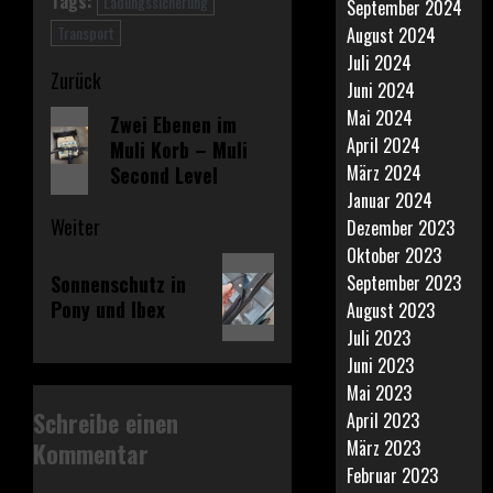
Tags:
Ladungssicherung
September 2024
Transport
August 2024
Juli 2024
Beitragsnavigation
Zurück
Juni 2024
Mai 2024
Vorheriger
Zwei Ebenen im
April 2024
Muli Korb – Muli
Beitrag:
März 2024
Second Level
Januar 2024
Weiter
Dezember 2023
Oktober 2023
Nächster
Sonnenschutz in
September 2023
Beitrag:
Pony und Ibex
August 2023
Juli 2023
Juni 2023
Mai 2023
Schreibe einen
April 2023
März 2023
Kommentar
Februar 2023