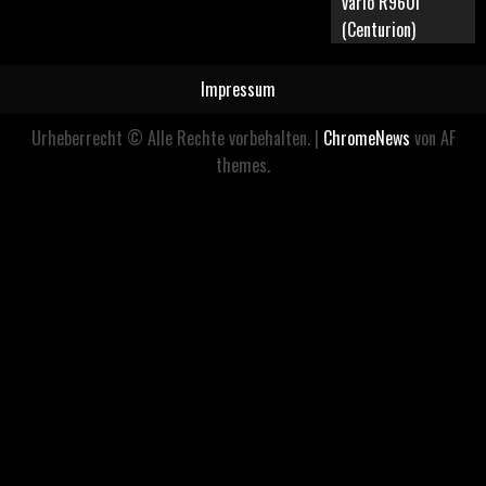
vario R960i
(Centurion)
Impressum
Urheberrecht © Alle Rechte vorbehalten.
|
ChromeNews
von AF
themes.