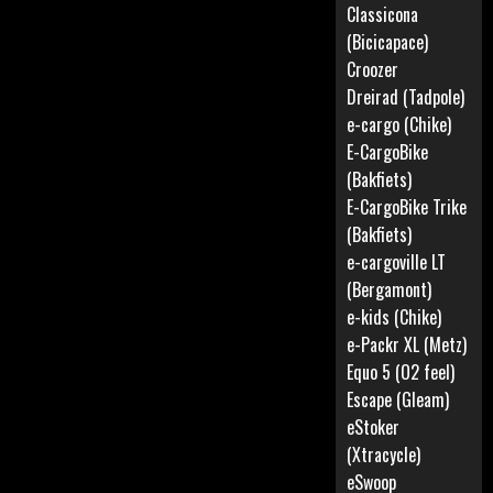
Classicona
(Bicicapace)
Croozer
Dreirad (Tadpole)
e-cargo (Chike)
E-CargoBike
(Bakfiets)
E-CargoBike Trike
(Bakfiets)
e-cargoville LT
(Bergamont)
e-kids (Chike)
e-Packr XL (Metz)
Equo 5 (O2 feel)
Escape (Gleam)
eStoker
(Xtracycle)
eSwoop