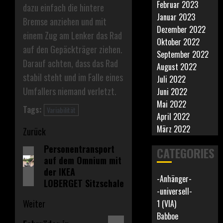
Februar 2023
dazu einfach die hintere
Januar 2023
Bremse anziehen und mit
Dezember 2022
einem Zug am Lenker das Rad
Oktober 2022
auf den Gepäckträger ziehen.
September 2022
Darauf achten, dass das Rad
August 2022
stabil steht und im Falle eines
Juli 2022
Umfallers niemand verletzt.
Juni 2022
Mai 2022
Tags:
Variabilität
April 2022
Beitragsnavigation
März 2022
Zurück
Personentransport
Vorheriger
CATEGORIES
auf dem Omnium mit
Beitrag:
der IKEA
-Anhänger-
LOBERGET Sitzschale
-universell-
Weiter
1 (VIA)
Babboe
Nächster