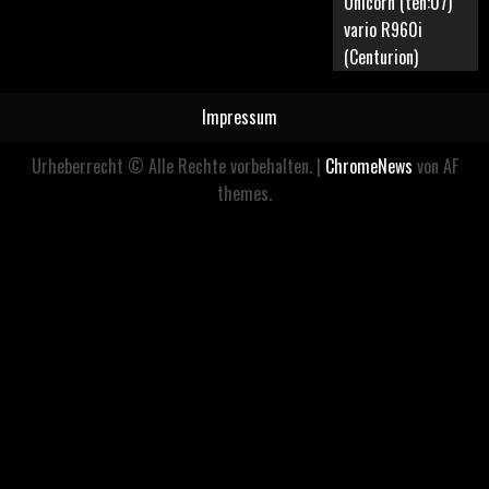
Unicorn (ten:07)
vario R960i
(Centurion)
Impressum
Urheberrecht © Alle Rechte vorbehalten.
|
ChromeNews
von AF
themes.