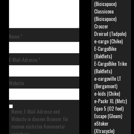
(Bicicapace)
Classicona
(Bicicapace)
Croozer
Dreirad (Tadpole)
Name
*
e-cargo (Chike)
E-CargoBike
(Bakfiets)
E-Mail-Adresse
*
E-CargoBike Trike
(Bakfiets)
e-cargoville LT
Website
(Bergamont)
e-kids (Chike)
e-Packr XL (Metz)
Equo 5 (O2 feel)
Name, E-Mail-Adresse und
Escape (Gleam)
Website in diesem Browser für
eStoker
meinen nächsten Kommentar
(Xtracycle)