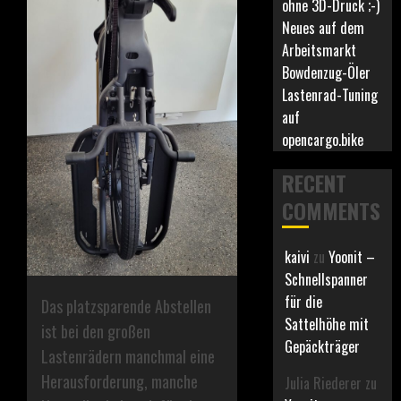
ohne 3D-Druck ;-)
Neues auf dem
Arbeitsmarkt
Bowdenzug-Öler
Lastenrad-Tuning
auf
opencargo.bike
RECENT
COMMENTS
kaivi
zu
Yoonit –
Schnellspanner
für die
Das platzsparende Abstellen
Sattelhöhe mit
ist bei den großen
Gepäckträger
Lastenrädern manchmal eine
Herausforderung, manche
Julia Riederer
zu