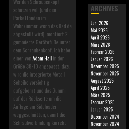
Wer den Schraubenkopf
ARCHIVES
schützen will (und den
Parkettboden im
Juni 2026
Wohnzimmer, wenn das Rad da
Mai 2026
abgestellt wird), montiert 2
April 2026
gummierte Gerätefüße unter
März 2026
dem Schraubenkopf. Ich habe
Februar 2026
einen von
Adam Hall
in der
Januar 2026
Größe 38×10 angepasst, dazu
Dezember 2025
November 2025
wird die integrierte Metall
August 2025
Scheibe vorsichtig
April 2025
aufgebohrt und das Gummi
März 2025
auf der Rückseite um die
Februar 2025
Auflage am Sideloader
Januar 2025
weggeschnitten, damit die
Dezember 2024
Schraubverbindung korrekt
November 2024