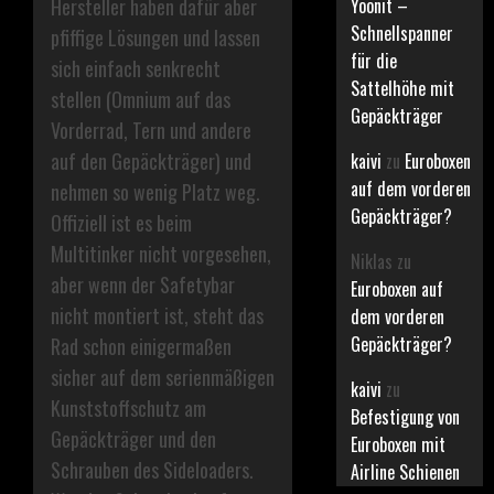
Yoonit –
Hersteller haben dafür aber
Schnellspanner
pfiffige Lösungen und lassen
für die
sich einfach senkrecht
Sattelhöhe mit
stellen (Omnium auf das
Gepäckträger
Vorderrad, Tern und andere
auf den Gepäckträger) und
kaivi
zu
Euroboxen
auf dem vorderen
nehmen so wenig Platz weg.
Gepäckträger?
Offiziell ist es beim
Multitinker nicht vorgesehen,
Niklas
zu
aber wenn der Safetybar
Euroboxen auf
nicht montiert ist, steht das
dem vorderen
Gepäckträger?
Rad schon einigermaßen
sicher auf dem serienmäßigen
kaivi
zu
Kunststoffschutz am
Befestigung von
Gepäckträger und den
Euroboxen mit
Schrauben des Sideloaders.
Airline Schienen