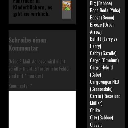
Fahrräder in
Big (Babboe)
Kinderbüchern, es
Beitrag:
Boda Boda (Yuba)
gibt sie wirklich.
Boost (Benno)
Breeze (Urban
Arrow)
Schreibe einen
Bullitt (Larry vs
Harry)
Kommentar
Cabby (Gazelle)
Cargo (Omnium)
Deine E-Mail-Adresse wird nicht
Cargo Hybrid
veröffentlicht.
Erforderliche Felder
(Cube)
sind mit
*
markiert
Cargowagen NEO
Kommentar
*
(Cannondale)
Carrie (Riese und
Müller)
Chike
City (Babboe)
Classic