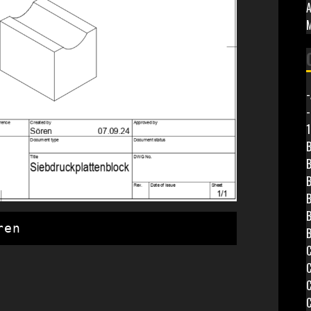
A
-
-
1
B
B
B
B
B
ren 
B
C
C
C
C