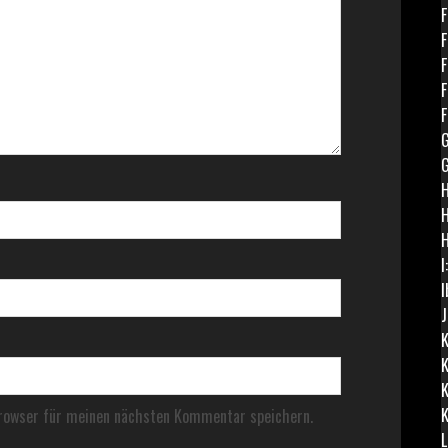
F
F
F
F
F
G
G
H
H
I
I
J
K
K
K
K
rowser für meinen nächsten Kommentar speichern.
L