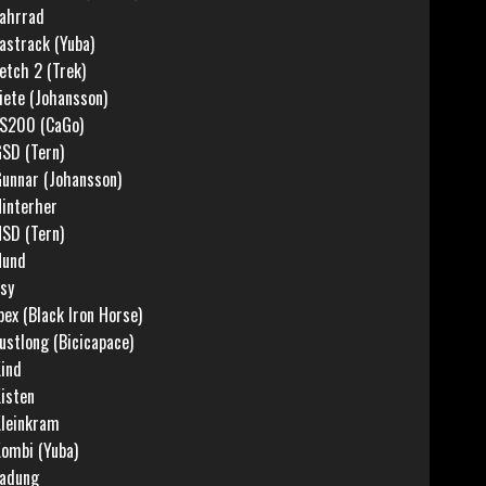
ahrrad
astrack (Yuba)
etch 2 (Trek)
iete (Johansson)
S200 (CaGo)
SD (Tern)
unnar (Johansson)
interher
SD (Tern)
Hund
:sy
bex (Black Iron Horse)
ustlong (Bicicapace)
ind
isten
leinkram
ombi (Yuba)
adung