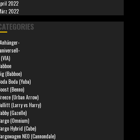
pril 2022
März 2022
CATEGORIES
Anhänger-
universell-
 (VIA)
abboe
ig (Babboe)
oda Boda (Yuba)
oost (Benno)
reeze (Urban Arrow)
ullitt (Larry vs Harry)
abby (Gazelle)
argo (Omnium)
argo Hybrid (Cube)
argowagen NEO (Cannondale)