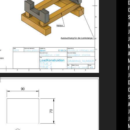
O
A
J
J
M
A
F
J
O
A
J
J
M