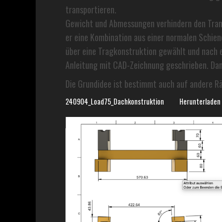
transportieren.
Gewicht und Abmessungen verhindern den Tran
er eine Kombination aus einer normalen Schien
über eine Tragkonstruktion gewählt und nach e
Anleitung mit CAD-Zeichnung geschrieben. Da
Die Grundidee ist bestimmt auch auf andere R
240904_Load75_Dachkonstruktion
Herunterladen