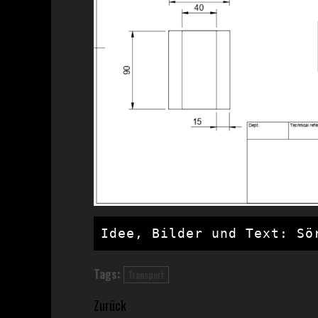
Idee, Bilder und Text: Sö
Tags:
Transport
Beitragsnavigation
Zurück