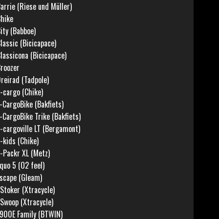
arrie (Riese und Müller)
hike
ity (Babboe)
lassic (Bicicapace)
lassicona (Bicicapace)
roozer
reirad (Tadpole)
-cargo (Chike)
-CargoBike (Bakfiets)
-CargoBike Trike (Bakfiets)
-cargoville LT (Bergamont)
-kids (Chike)
-Packr XL (Metz)
quo 5 (O2 feel)
scape (Gleam)
Stoker (Xtracycle)
Swoop (Xtracycle)
900E Family (BTWIN)