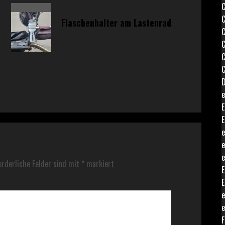
C
C
Flaschenhalter am Lastenrad
C
C
C
C
D
e
E
E
e
e
e
orderliche Felder sind mit
*
markiert
E
E
e
e
F