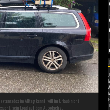
J
M
A
F
astenrades im Alltag kennt, will im Urlaub nicht
J
esucht, sein Load auf dem Autodach zu