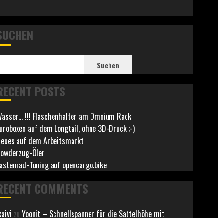
SUCHEN
Suchen
RECENT POSTS
asser… !!! Flaschenhalter am Omnium Rack
uroboxen auf dem Longtail, ohne 3D-Druck ;-)
eues auf dem Arbeitsmarkt
owdenzug-Öler
astenrad-Tuning auf opencargo.bike
RECENT COMMENTS
kaivi
zu
Yoonit – Schnellspanner für die Sattelhöhe mit