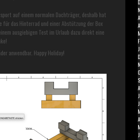
sport auf einem normalen Dachträger, deshalb hat
A
e für das Hinterrad und einer Abstützung der Box
A
inem ausgiebigen Test im Urlaub dazu direkt eine
nke!
F
J
äder anwendbar. Happy Holiday!
O
A
J
J
A
J