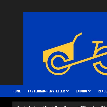
Zum
Inhalt
springen
HOME
LASTENRAD-HERSTELLER
LADUNG
READE