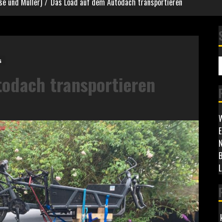
se und Müller)
Das Load auf dem Autodach transportieren
s
odach transportieren
W
E
N
B
L