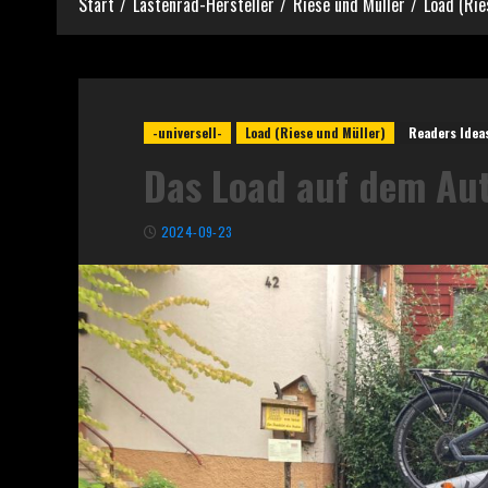
Start
Lastenrad-Hersteller
Riese und Müller
Load (Rie
-universell-
Load (Riese und Müller)
Readers Idea
Das Load auf dem Aut
2024-09-23