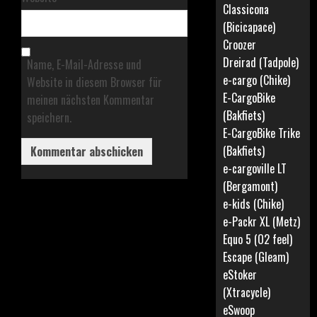
Classicona
(Bicicapace)
Croozer
Dreirad (Tadpole)
Name, E-Mail-Adresse und
e-cargo (Chike)
Website in diesem Browser für
E-CargoBike
meinen nächsten Kommentar
(Bakfiets)
speichern.
E-CargoBike Trike
(Bakfiets)
e-cargoville LT
(Bergamont)
e-kids (Chike)
e-Packr XL (Metz)
Equo 5 (O2 feel)
Escape (Gleam)
eStoker
(Xtracycle)
eSwoop