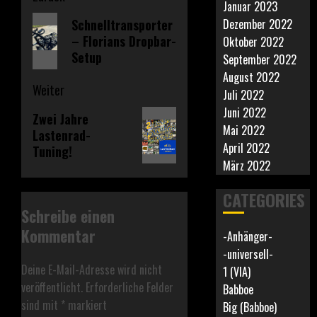
Januar 2023
Vorheriger
Schnelltransporter
Dezember 2022
– Florians Dropbar-
Beitrag:
Oktober 2022
Setup
September 2022
August 2022
Weiter
Juli 2022
Juni 2022
Nächster
Zwei Jahre
Mai 2022
Lastenrad-
Beitrag:
April 2022
Tuning!
März 2022
CATEGORIES
Schreibe einen
Kommentar
-Anhänger-
-universell-
Deine E-Mail-Adresse wird nicht
1 (VIA)
veröffentlicht.
Erforderliche Felder
Babboe
sind mit
*
markiert
Big (Babboe)