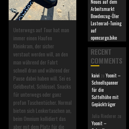
Neues auf dem
Arbeitsmarkt
Bowdenzug-Öler
Lastenrad-Tuning
Unterwegs auf Tour hat man
auf
opencargo.bike
immer einen Haufen
Kleinkram, der sicher
RECENT
verstaut werden will, an den
COMMENTS
man während der Fahrt
schnell dran und während der
kaivi
zu
Yoonit –
Pause dabei haben will. Sei es
Schnellspanner
Geldbeutel, Schlüssel, Snacks
für die
für unterwegs oder ganz
Sattelhöhe mit
profan Taschentücher. Normal
Gepäckträger
bieten sich Lenkertaschen an,
Julia Riederer
zu
beim Omnium kollidiert das
Yoonit –
aber mit dem Platz für die