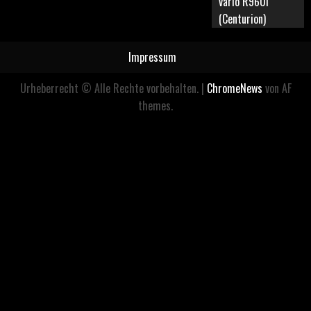
vario R960i
(Centurion)
Impressum
Urheberrecht © Alle Rechte vorbehalten.
|
ChromeNews
von AF
themes.