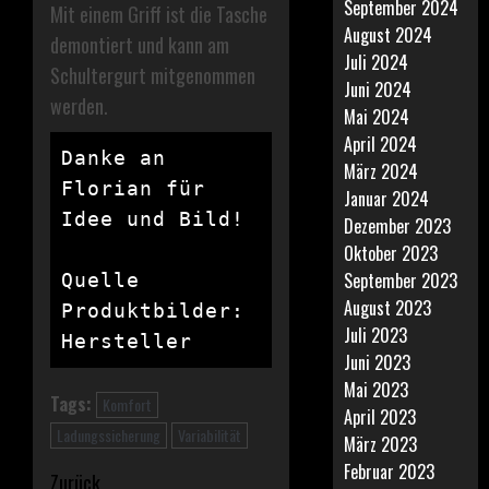
September 2024
Mit einem Griff ist die Tasche
August 2024
demontiert und kann am
Juli 2024
Schultergurt mitgenommen
Juni 2024
werden.
Mai 2024
April 2024
Danke an 
März 2024
Florian für 
Januar 2024
Idee und Bild!

Dezember 2023
Oktober 2023
September 2023
Quelle 
August 2023
Produktbilder: 
Juli 2023
Hersteller
Juni 2023
Mai 2023
Tags:
Komfort
April 2023
Ladungssicherung
Variabilität
März 2023
Februar 2023
Beitragsnavigation
Zurück