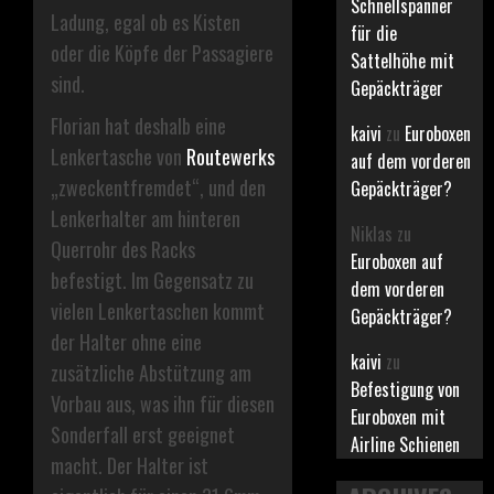
Schnellspanner
Ladung, egal ob es Kisten
für die
oder die Köpfe der Passagiere
Sattelhöhe mit
sind.
Gepäckträger
Florian hat deshalb eine
kaivi
zu
Euroboxen
Lenkertasche von
Routewerks
auf dem vorderen
„zweckentfremdet“, und den
Gepäckträger?
Lenkerhalter am hinteren
Niklas
zu
Querrohr des Racks
Euroboxen auf
befestigt. Im Gegensatz zu
dem vorderen
vielen Lenkertaschen kommt
Gepäckträger?
der Halter ohne eine
kaivi
zu
zusätzliche Abstützung am
Befestigung von
Vorbau aus, was ihn für diesen
Euroboxen mit
Sonderfall erst geeignet
Airline Schienen
macht. Der Halter ist