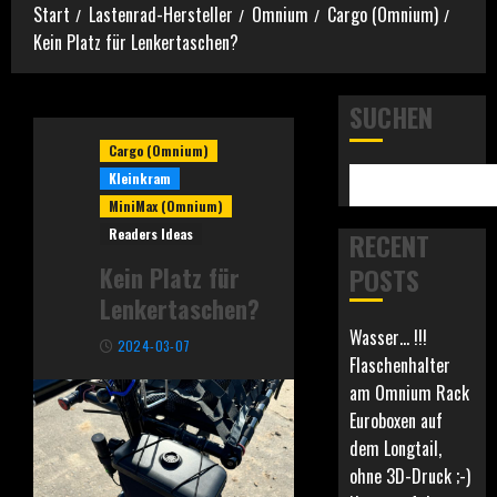
Start
Lastenrad-Hersteller
Omnium
Cargo (Omnium)
Kein Platz für Lenkertaschen?
SUCHEN
Cargo (Omnium)
Kleinkram
MiniMax (Omnium)
Readers Ideas
RECENT
Kein Platz für
POSTS
Lenkertaschen?
Wasser… !!!
2024-03-07
Flaschenhalter
am Omnium Rack
Euroboxen auf
dem Longtail,
ohne 3D-Druck ;-)