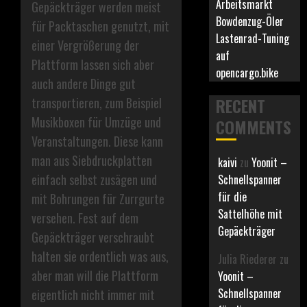
Arbeitsmarkt
Gepäckträger werden meist
Bowdenzug-Öler
für Packtaschen genutzt, mit
Lastenrad-Tuning
einer Vergrößerung der
auf
Plattform lassen sich aber
opencargo.bike
auch andere Dinge gut
RECENT
transportieren, zum Beispiel
Musikboxen für Umzüge und
COMMENTS
Veranstaltungen. Diese kann
man aus Siebdruckplatten
kaivi
zu
Yoonit –
einfach selbst zusägen und
Schnellspanner
für die
mit Bohrungen für Zurrgurte
Sattelhöhe mit
versehen. Fest auf dem
Gepäckträger
Gepäckträger verschraubt
halten sie ordentlich was aus,
Julia Riederer
zu
aber man will die Plattform
Yoonit –
Schnellspanner
eigentlich nicht immer mit