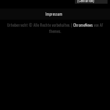
(Centurion)
Impressum
Urheberrecht © Alle Rechte vorbehalten.
|
ChromeNews
von AF
themes.