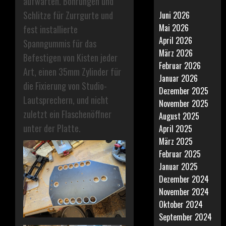
aufwarten. Bohrungen und
Schlitze für Zurrgurte und
Juni 2026
Mai 2026
fest installierte
April 2026
Spanngummis für das
März 2026
Befestigen von Kisten jeder
Februar 2026
Art, einen 35mm Zylinder für
Januar 2026
die Fixierung von Studio-
Dezember 2025
Lautsprechern, und nicht
November 2025
zuletzt ein Flaschenöffner
August 2025
unter der Platte.
April 2025
März 2025
Februar 2025
Januar 2025
Dezember 2024
November 2024
Oktober 2024
September 2024