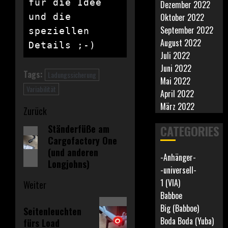
für die Idee 
Dezember 2022
und die 
Oktober 2022
September 2022
speziellen 
August 2022
Details ;-)
Juli 2022
Juni 2022
Tags:
Ladungssicherung
Mai 2022
Variabilität
April 2022
März 2022
Beitragsnavigation
Zurück
CATEGORIES
Ständerfüße am
Vorheriger
Cargofactory One
Beitrag:
(und anderen
-Anhänger-
Longjohns)
-universell-
1 (VIA)
Weiter
Babboe
Nächster
Big (Babboe)
Seitenleuchten
Beitrag:
Boda Boda (Yuba)
fürs Load