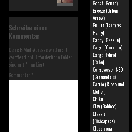
Boost (Benno)
Breeze (Urban
Arrow)
Bullitt (Larry vs
Schreibe einen
Harry)
Kommentar
Cabby (Gazelle)
Cargo (Omnium)
Deine E-Mail-Adresse wird nicht
Cargo Hybrid
veröffentlicht.
Erforderliche Felder
(Cube)
sind mit
*
markiert
Cargowagen NEO
Kommentar
*
(Cannondale)
Carrie (Riese und
Müller)
Chike
City (Babboe)
Classic
(Bicicapace)
Classicona