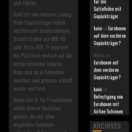
für die
sich führen.
Sattelhöhe mit
Andi hat eine bessere Lösung:
Gepäckträger
Viele Gepäckträger haben
kaivi
zu
Euroboxen
mittlerweile standardisierte
auf dem vorderen
Schnittstellen wie MIK HD
Gepäckträger?
oder Atran AVS. Er montiert
Niklas
zu
die Plattform einfach auf die
Euroboxen auf
entsprechenden Adapter,
dem vorderen
dann sind sie in Sekunden
Gepäckträger?
montiert und genauso schnell
wieder entfernt.
kaivi
zu
Befestigung von
Davon hat er für Freund:innen
Euroboxen mit
schon diverse Varianten
Airline Schienen
gebaut, die mit allen
ARCHIVES
möglichen Gimmicks