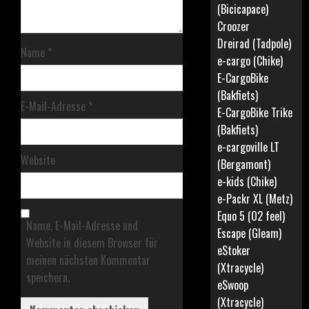
(Bicicapace)
Croozer
Dreirad (Tadpole)
Name
*
e-cargo (Chike)
E-CargoBike
(Bakfiets)
E-Mail-Adresse
*
E-CargoBike Trike
(Bakfiets)
e-cargoville LT
Website
(Bergamont)
e-kids (Chike)
e-Packr XL (Metz)
Equo 5 (O2 feel)
Name, E-Mail-Adresse und
Escape (Gleam)
Website in diesem Browser für
eStoker
meinen nächsten Kommentar
(Xtracycle)
speichern.
eSwoop
(Xtracycle)