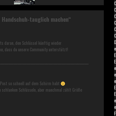
C
C
C
l Handschuh-tauglich machen
“
C
C
C
D
ts daran, den Schlüssel künftig wieder
e
e, dass du unsere Community unterstützt!
E
E
e
e
e
 Post so schnell auf dem Schirm habt
E
on schlanken Schlüsseln, aber manchmal zählt Größe
E
e
e
F