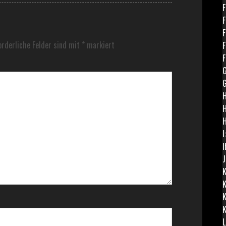
F
F
F
orderliche Felder sind mit
*
markiert
F
F
G
G
H
H
I
I
J
K
K
K
K
L