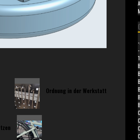
A
-
-
1
B
B
B
B
Ordnung in der Werkstatt
B
B
C
C
ützen
C
C