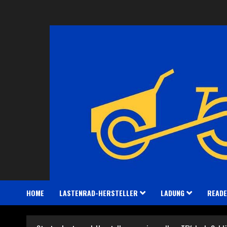
Zum
Inhalt
springen
HOME
LASTENRAD-HERSTELLER
LADUNG
READE