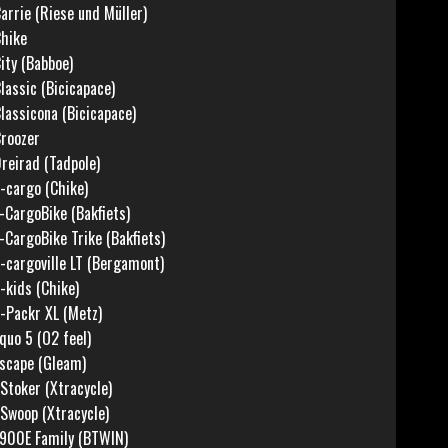
arrie (Riese und Müller)
hike
ity (Babboe)
lassic (Bicicapace)
lassicona (Bicicapace)
roozer
reirad (Tadpole)
-cargo (Chike)
-CargoBike (Bakfiets)
-CargoBike Trike (Bakfiets)
-cargoville LT (Bergamont)
-kids (Chike)
-Packr XL (Metz)
quo 5 (O2 feel)
scape (Gleam)
Stoker (Xtracycle)
Swoop (Xtracycle)
900E Family (BTWIN)