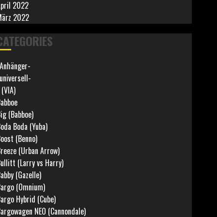
pril 2022
März 2022
CATEGORIES
Anhänger-
universell-
 (VIA)
abboe
ig (Babboe)
oda Boda (Yuba)
oost (Benno)
reeze (Urban Arrow)
ullitt (Larry vs Harry)
abby (Gazelle)
argo (Omnium)
argo Hybrid (Cube)
argowagen NEO (Cannondale)