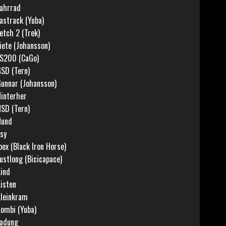
ahrrad
astrack (Yuba)
etch 2 (Trek)
iete (Johansson)
S200 (CaGo)
SD (Tern)
unnar (Johansson)
interher
SD (Tern)
Hund
:sy
bex (Black Iron Horse)
ustlong (Bicicapace)
ind
isten
leinkram
ombi (Yuba)
adung