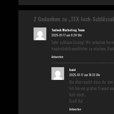
2 Gedanken zu „
TEX-lock-Schlüsse
Texlock Marketing Team
2025-01-17 um 9:24 Uhr
Sehr schlaue Lösung! Wir arbeiten berei
handschuhfreundlicher zu machen. Dank
Antworten
kaivi
2025-01-17 um 18:33 Uhr
Bin überrascht dass ihr den
Ich bin ein großer Freund v
halt doch…
Gruß Kai
Antworten