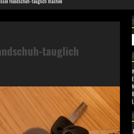
üssel Handschuh-tauglich machen
andschuh-tauglich
W
E
N
B
L