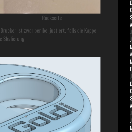
O
Rückseite
A
 Drucker ist zwar penibel justiert, falls die Kappe
J
e Skalierung.
J
M
A
F
J
O
A
J
J
M