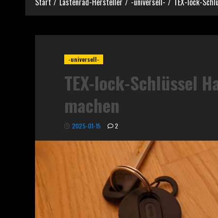
Start
Lastenrad-Hersteller
-universell-
TEX-lock-Schl
-universell-
TEX-lock-Schlüssel H
machen
2025-01-15
2