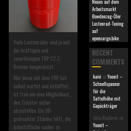
Neues auf dem
Arbeitsmarkt
Bowdenzug-Öler
Lastenrad-Tuning
auf
opencargo.bike
Viele Lastenräder sind ja mit
der kräftigen und
RECENT
zuverlässigen TRP C2.3
COMMENTS
Bremse ausgerüstet.
kaivi
zu
Yoonit –
Wer diese mit dem TRP-Set
Schnellspanner
selbst wartet und entlüftet,
für die
ist froh um eine Möglichkeit,
Sattelhöhe mit
den Trichter sicher
Gepäckträger
abzustellen. Ein 3D-
Julia Riederer
zu
gedruckter Ständer hilft, die
Yoonit –
Arbeitsfläche sauber zu