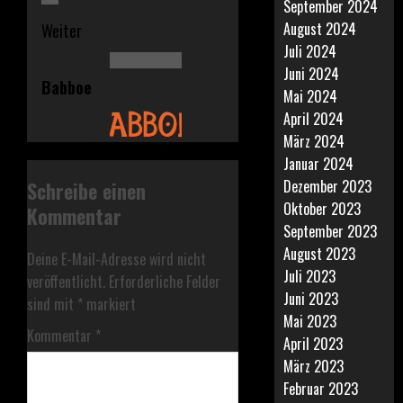
September 2024
August 2024
Weiter
Juli 2024
Nächster
Juni 2024
Babboe
Beitrag:
Mai 2024
April 2024
März 2024
Januar 2024
Dezember 2023
Schreibe einen
Oktober 2023
Kommentar
September 2023
August 2023
Deine E-Mail-Adresse wird nicht
Juli 2023
veröffentlicht.
Erforderliche Felder
Juni 2023
sind mit
*
markiert
Mai 2023
Kommentar
*
April 2023
März 2023
Februar 2023