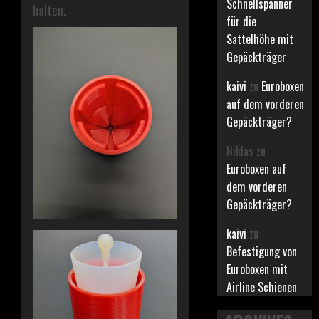
Schnellspanner
halten.
für die
Sattelhöhe mit
Gepäckträger
kaivi
zu
Euroboxen
auf dem vorderen
Gepäckträger?
Niklas
zu
Euroboxen auf
dem vorderen
Gepäckträger?
kaivi
zu
Befestigung von
Euroboxen mit
Airline Schienen