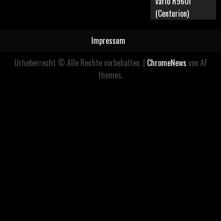
vario R960i
(Centurion)
Impressum
Urheberrecht © Alle Rechte vorbehalten.
|
ChromeNews
von AF
themes.