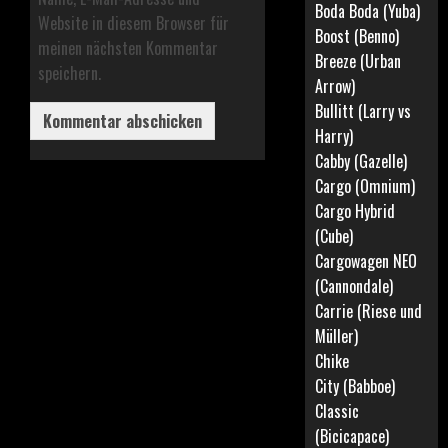
Boda Boda (Yuba)
Website in diesem Browser für
Boost (Benno)
meinen nächsten Kommentar
Breeze (Urban
speichern.
Arrow)
Bullitt (Larry vs
Harry)
Cabby (Gazelle)
Cargo (Omnium)
Cargo Hybrid
(Cube)
Cargowagen NEO
(Cannondale)
Carrie (Riese und
Müller)
Chike
City (Babboe)
Classic
(Bicicapace)