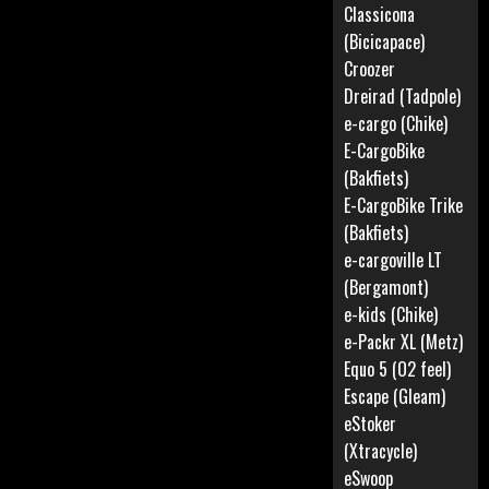
Classicona
(Bicicapace)
Croozer
Dreirad (Tadpole)
e-cargo (Chike)
E-CargoBike
(Bakfiets)
E-CargoBike Trike
(Bakfiets)
e-cargoville LT
(Bergamont)
e-kids (Chike)
e-Packr XL (Metz)
Equo 5 (O2 feel)
Escape (Gleam)
eStoker
(Xtracycle)
eSwoop