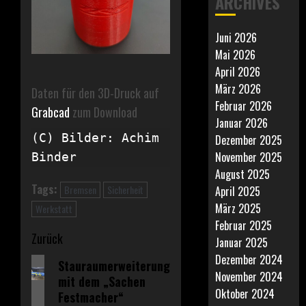
ARCHIVES
Juni 2026
Mai 2026
April 2026
März 2026
Daten für den 3D-Druck auf
Februar 2026
Grabcad
zum Download
Januar 2026
(C) Bilder: Achim 
Dezember 2025
November 2025
Binder 
August 2025
Tags:
Bremsen
Sicherheit
April 2025
März 2025
Werkstatt
Februar 2025
Beitragsnavigation
Zurück
Januar 2025
Dezember 2024
Vorheriger
Stauraumerweiterung
November 2024
mit dem „Sachen
Beitrag:
Oktober 2024
Festmacher“