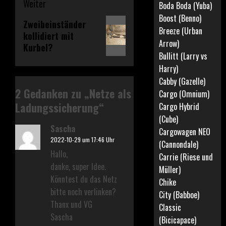
Weiter
Boda Boda (Yuba)
Boost (Benno)
Nächster
Zweibeinständer
Breeze (Urban
kollidiert mit
Beitrag:
Arrow)
Kurbel?
Bullitt (Larry vs
Harry)
Cabby (Gazelle)
2 Gedanken zu „
Netze als
Cargo (Omnium)
Ladungssicherung
“
Cargo Hybrid
(Cube)
Sascha
Cargowagen NEO
2022-10-29 um 17:46 Uhr
(Cannondale)
Hallo,
Carrie (Riese und
danke, super Idee.
Müller)
Könntest du das Netz
Chike
bitte noch verlinken?
City (Babboe)
Thanx und VG
Classic
Sascha
(Bicicapace)