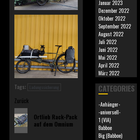
Januar 2023
Dezember 2022
Oktober 2022
September 2022
August 2022
Juli 2022
Juni 2022
Mai 2022
April 2022
März 2022
CATEGORIES
Tags:
Ladungssicherung
Beitragsnavigation
Zurück
-Anhänger-
Vorheriger
-universell-
Ortlieb Rack-Pack
1 (VIA)
Beitrag:
auf dem Omnium
Babboe
Big (Babboe)