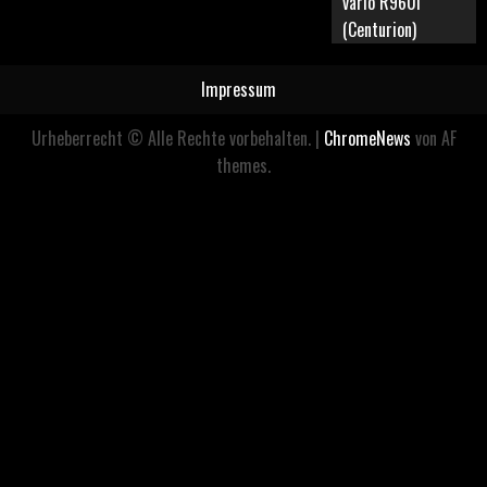
vario R960i
(Centurion)
Impressum
Urheberrecht © Alle Rechte vorbehalten.
|
ChromeNews
von AF
themes.