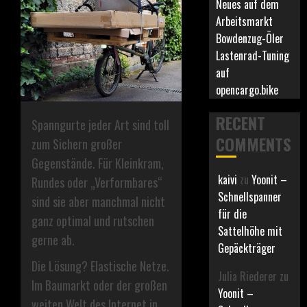
Neues auf dem
Arbeitsmarkt
Bowdenzug-Öler
Lastenrad-Tuning
auf
opencargo.bike
RECENT
Spanngurte jeder Art sind toll
COMMENTS
zum Sichern großer
Gegenstände. Für Kleinkram,
kaivi
zu
Yoonit –
Rundes oder „Verformbares“
Schnellspanner
sind sie aber manchmal nicht
für die
ganz optimal und rutschen
Sattelhöhe mit
gerne ab.
Gepäckträger
Die Lösung? Elastische Netze.
Julia Riederer
zu
Im Baumarkt oder der großen
Yoonit –
weiten Welt des Internet in