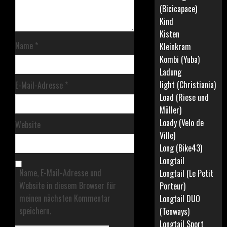
(Bicicapace)
Kind
Kisten
Name
*
Kleinkram
Kombi (Yuba)
Ladung
light (Christiania)
E-Mail-Adresse
*
Load (Riese und
Müller)
Loady (Velo de
Website
Ville)
Long (Bike43)
Longtail
Name, E-Mail-Adresse und
Longtail (Le Petit
Website in diesem Browser für
Porteur)
meinen nächsten Kommentar
Longtail DUO
speichern.
(Tenways)
Longtail Sport