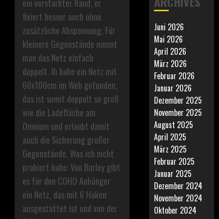
ARCHIVES
ein verstärkter Rand, er
fixiert besser auch ohne
Juni 2026
zusätzliche Abspannung. Für
Mai 2026
kleinere Gegenstände nimmt
April 2026
man das Netz einfach
März 2026
doppelt. Ih habe ein Netz mit
Februar 2026
60x100cm im Web gefunden,
Januar 2026
das ist somit doppelt so groß
Dezember 2025
wie die Ladefläche am
November 2025
August 2025
Omnium und erlaubt damit
April 2025
auch die Sicherung großer
März 2025
Gegenstände. Was ich nicht
Februar 2025
probiert habe: Von Burley gibt
Januar 2025
es für den COHO Anhänger
Dezember 2024
ein Netz, das mit 6 Haken
November 2024
ausgestattet ist und von der
Oktober 2024