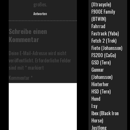
(Xtracycle)
großes.
F900E Family
Antworten
(BTWIN)
Fahrrad
Schreibe einen
Fastrack (Yuba)
Kommentar
Fetch 2 (Trek)
Fiete (Johansson)
Deine E-Mail-Adresse wird nicht
FS200 (CaGo)
veröffentlicht.
Erforderliche Felder
GSD (Tern)
sind mit
*
markiert
Gunnar
(Johansson)
Kommentar
*
Hinterher
HSD (Tern)
Hund
I:sy
Ibex (Black Iron
Horse)
Justlong