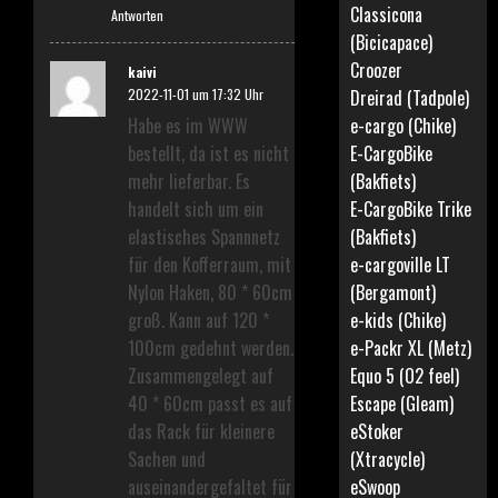
Classicona
Antworten
(Bicicapace)
Croozer
kaivi
Dreirad (Tadpole)
2022-11-01 um 17:32 Uhr
e-cargo (Chike)
Habe es im WWW
E-CargoBike
bestellt, da ist es nicht
(Bakfiets)
mehr lieferbar. Es
E-CargoBike Trike
handelt sich um ein
(Bakfiets)
elastisches Spannnetz
e-cargoville LT
für den Kofferraum, mit
(Bergamont)
Nylon Haken, 80 * 60cm
e-kids (Chike)
groß. Kann auf 120 *
e-Packr XL (Metz)
100cm gedehnt werden.
Equo 5 (O2 feel)
Zusammengelegt auf
Escape (Gleam)
40 * 60cm passt es auf
eStoker
das Rack für kleinere
(Xtracycle)
Sachen und
eSwoop
auseinandergefaltet für