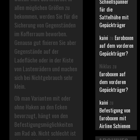
Schnellspanner
allen möglichen Größen zu
für die
bekommen, werden Sie für die
Sattelhöhe mit
Sicherung von Gegenständen
Gepäckträger
im Kofferraum beworben.
kaivi
zu
Euroboxen
Genauso gut fixieren Sie aber
auf dem vorderen
Gegenstände auf der
Gepäckträger?
Ladefläche oder in der Kiste
Niklas
zu
von Lastenrädern und machen
Euroboxen auf
sich bei Nichtgebrauch sehr
dem vorderen
klein.
Gepäckträger?
Ob man Varianten mit oder
kaivi
zu
ohne Haken an den Ecken
Befestigung von
bevorzugt, hängt von den
Euroboxen mit
Befestigungsmöglichkeiten
Airline Schienen
am Rad ab. Nicht schlecht ist