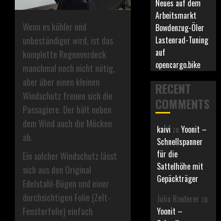
Neues auf dem
Arbeitsmarkt
Wenn es kühler und
Bowdenzug-Öler
Lastenrad-Tuning
unbeständiger wird, ist das
auf
komplette Regenverdeck
opencargo.bike
manchmal noch nicht nötig,
aber über einen kleinen
RECENT
Windschutz freuen sich die
COMMENTS
Passagiere. Der hält neben
dem Wind auch die Mücken
kaivi
zu
Yoonit –
ab.
Schnellspanner
für die
Ein solcher Windschutz lässt
Sattelhöhe mit
sich aus den Original
Gepäckträger
Edelstahl-Bögen und einer
durchsichtigen Folie (Zelt-
Julia Riederer
zu
Fensterfolie) einfach
Yoonit –