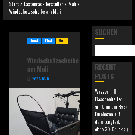
Start
Lastenrad-Hersteller
Muli
Windschutzscheibe am Muli
SUCHEN
Hund
Kind
Muli
Windschutzscheibe
RECENT
am Muli
POSTS
2023-10-16
Wasser… !!!
Flaschenhalter
am Omnium Rack
Euroboxen auf
dem Longtail,
ohne 3D-Druck ;-)