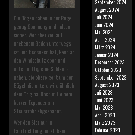
September 2024
August 2024
Juli 2024
Die Bögen haben in der Regel
Juni 2024
genug Spannung und halten
Mai 2024
sicher. Wer aber viel auf
April 2024
unebenem Boden unterwegs
März 2024
ist und Bedenken hat, kann an
Januar 2024
den Windschutz oben und
Dezember 2023
unten mittig eine Schlaufe
Oktober 2023
nähen, die obere geht um den
September 2023
August 2023
Bügel, die untere wird ähnlich
Juli 2023
dem Original Dach mit einem
Juni 2023
kurzen Expander am
Mai 2023
Steuerrohr abgespannt.
April 2023
Wer den Sitz nur in
März 2023
Februar 2023
Fahrtrichtung nutzt, kann