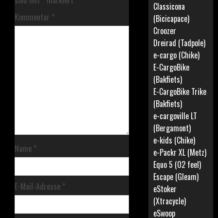
Classicona
Kommentar
*
(Bicicapace)
Croozer
Dreirad (Tadpole)
e-cargo (Chike)
E-CargoBike
(Bakfiets)
E-CargoBike Trike
(Bakfiets)
e-cargoville LT
(Bergamont)
e-kids (Chike)
Name
*
e-Packr XL (Metz)
Equo 5 (O2 feel)
Escape (Gleam)
E-Mail-Adresse
*
eStoker
(Xtracycle)
eSwoop