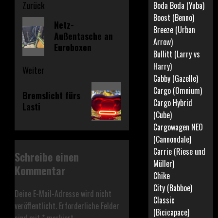
Beitragsnavigation
Zurück
Boda Boda (Yuba)
Boost (Benno)
Vorheriger
Netz-
Breeze (Urban
Außentasche an
Beitrag:
Arrow)
Euroboxen
Bullitt (Larry vs
Harry)
Weiter
Cabby (Gazelle)
Nächster
Cargo (Omnium)
Bremslicht fürs
Beitrag:
Cargo Hybrid
Lasti
(Cube)
Cargowagen NEO
(Cannondale)
Carrie (Riese und
Schreibe einen
Müller)
Kommentar
Chike
City (Babboe)
Deine E-Mail-Adresse wird nicht
Classic
veröffentlicht.
Erforderliche Felder
(Bicicapace)
sind mit
*
markiert