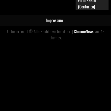
vario R960i
(Centurion)
Impressum
Urheberrecht © Alle Rechte vorbehalten.
|
ChromeNews
von AF
themes.