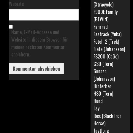
Website
(Xtracycle)
F900E Family
(BTWIN)
Fahrrad
Name, E-Mail-Adresse und
Fastrack (Yuba)
Website in diesem Browser für
Fetch 2 (Trek)
meinen nächsten Kommentar
Fiete (Johansson)
speichern.
FS200 (CaGo)
GSD (Tern)
Gunnar
(Johansson)
Hinterher
HSD (Tern)
Hund
I:sy
Ibex (Black Iron
Horse)
Justlong