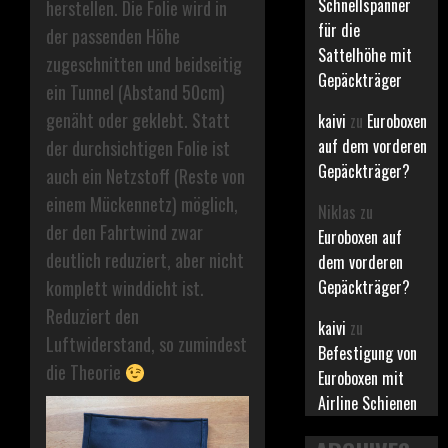
Schnellspanner
herstellen. Die Folie wird in
für die
der passenden Höhe
Sattelhöhe mit
zugeschnitten und beidseitig
Gepäckträger
ein Tunnel (Abstand 50cm)
genäht oder geklebt. Statt
kaivi
zu
Euroboxen
auf dem vorderen
der durchsichtigen Folie ist
Gepäckträger?
auch ein Netzstoff (Reste von
einem Mückennetz) möglich,
Niklas
zu
der den Fahrtwind zwar
Euroboxen auf
deutlich reduziert, aber nicht
dem vorderen
Gepäckträger?
komplett winddicht ist.
Reduziert den
kaivi
zu
Luftwiderstand, so zumindest
Befestigung von
die Theorie
Euroboxen mit
Airline Schienen