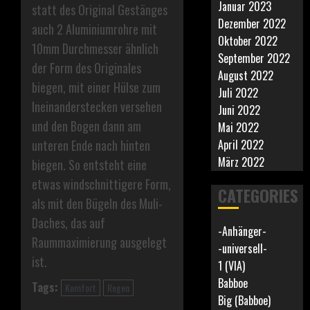
Januar 2023
statt des Original Gestänges
Dezember 2022
auch 2 Aluminiumrohre mit
Oktober 2022
10mm Durchmesser ähnlich
September 2022
der Form des Originales
August 2022
biegen, mit einer Hülse zum
Juli 2022
Ineinanderstecken versehen
Juni 2022
und den Bogen dann am
Mai 2022
unteren Ende nach hinten
April 2022
März 2022
biegen. So entsteht eine
etwas windschnittigere Form,
CATEGORIES
als mit den Bügeln des Muli-
Daches, das auf
-Anhänger-
Raummaximierung ausgelegt
-universell-
ist.
1 (VIA)
Babboe
Tags:
Komfort
Regen
Big (Babboe)