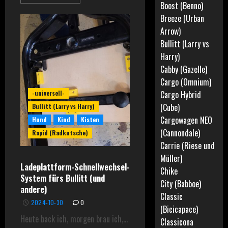
Boost (Benno)
Breeze (Urban
Arrow)
Bullitt (Larry vs
Harry)
Cabby (Gazelle)
Cargo (Omnium)
-universell-
Cargo Hybrid
(Cube)
Bullitt (Larry vs Harry)
Cargowagen NEO
Hund
Kind
Kisten
(Cannondale)
Rapid (Radkutsche)
Carrie (Riese und
Müller)
Ladeplattform-Schnellwechsel-
Chike
System fürs Bullitt (und
City (Babboe)
andere)
Classic
2024-10-30
0
(Bicicapace)
Heute back ich, morgen brau ich,…
Classicona