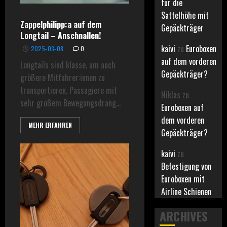
für die
Sattelhöhe mit
Zappelphilipp:a auf dem
Gepäckträger
Longtail – Anschnallen!
kaivi
zu
Euroboxen
2025-03-08
0
auf dem vorderen
Longtails sind klasse, um auch
Gepäckträger?
größere Mitfahrer:innen zu
transportieren. Passagiere mit
Niklas
zu
sehr großem Bewegungsdrang...
Euroboxen auf
dem vorderen
MEHR ERFAHREN
Gepäckträger?
kaivi
zu
Befestigung von
Euroboxen mit
Airline Schienen
ARCHIVES