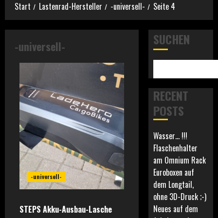
Start
Lastenrad-Hersteller
-universell-
Seite 4
-universell-
Boda Boda (Yuba)
Boost (Benno)
SUCHEN
-universell-
Breeze (Urban Arrow)
Cabby (Gazelle)
Cargowagen NEO (Cannondale)
e-cargoville LT (Bergamont)
RECENT
e-Packr XL (Metz)
POSTS
Equo 5 (O2 feel)
Fastrack (Yuba)
Wasser… !!!
Justlong (Bicicapace)
Kind
Flaschenhalter
Kombi (Yuba)
am Omnium Rack
Loady (Velo de Ville)
Euroboxen auf
Long (Bike43)
-universell-
dem Longtail,
Longtail (Le Petit Porteur)
ohne 3D-Druck ;-)
Longtail Sport Hybrid (Cube)
Neues auf dem
STEPS Akku-Ausbau-Lasche
LT1 (Douze Cycles)