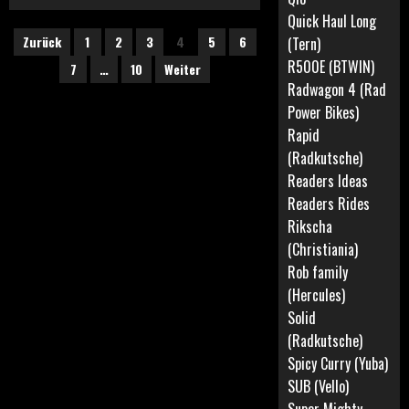
Quick Haul Long
Seitennummerierung
Zurück
1
2
3
4
5
6
(Tern)
der
R500E (BTWIN)
7
…
10
Weiter
Radwagon 4 (Rad
Beiträge
Power Bikes)
Rapid
(Radkutsche)
Readers Ideas
Readers Rides
Rikscha
(Christiania)
Rob family
(Hercules)
Solid
(Radkutsche)
Spicy Curry (Yuba)
SUB (Vello)