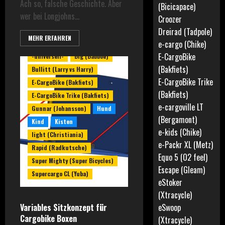
Ach so, falsche Geschichte. Aber
(Bicicapace)
wer bei Longjohns...
Croozer
Dreirad (Tadpole)
MEHR ERFAHREN
e-cargo (Chike)
E-CargoBike
-universell-
Big (Babboe)
(Bakfiets)
Bullitt (Larry vs Harry)
E-CargoBike Trike
E-CargoBike (Bakfiets)
(Bakfiets)
E-CargoBike Trike (Bakfiets)
e-cargoville LT
Gunnar (Johansson)
Hund
(Bergamont)
Kind
Kisten
e-kids (Chike)
light (Christiania)
e-Packr XL (Metz)
Rapid (Radkutsche)
Equo 5 (O2 feel)
Super Mighty (Super Bicycles)
Escape (Gleam)
Supercargo CL (Yuba)
eStoker
(Xtracycle)
Variables Sitzkonzept für
eSwoop
Cargobike Boxen
(Xtracycle)