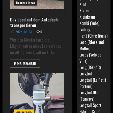
Readers Ideas
Kind
Kisten
Kleinkram
Das Load auf dem Autodach
Kombi (Yuba)
transportieren
Ladung
2024-09-23
0
light (Christiania)
-universell-
Boost (Benno)
Wer den Komfort und die
Load (Riese und
Breeze (Urban Arrow)
Möglichkeiten eines Lastenrades
Müller)
Cabby (Gazelle)
im Alltag kennt, will im Urlaub...
Loady (Velo de
Cargowagen NEO (Cannondale)
Ville)
MEHR ERFAHREN
e-cargoville LT (Bergamont)
Long (Bike43)
e-Packr XL (Metz)
Longtail
Equo 5 (O2 feel)
Longtail (Le Petit
eStoker (Xtracycle)
Porteur)
eSwoop (Xtracycle)
Longtail DUO
GSD (Tern)
HSD (Tern)
(Tenways)
I:sy
Justlong (Bicicapace)
Longtail Sport
Kisten
Loady (Velo de Ville)
Hybrid (Cube)
-universell-