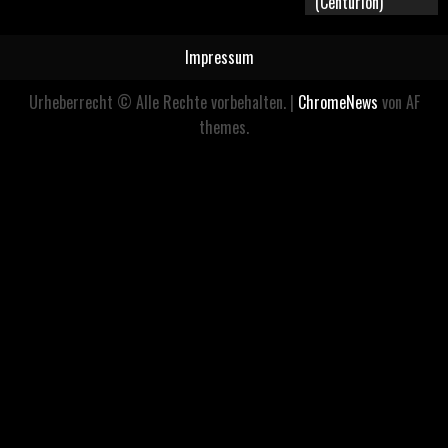
(Centurion)
Impressum
Urheberrecht © Alle Rechte vorbehalten.
|
ChromeNews
von AF
themes.