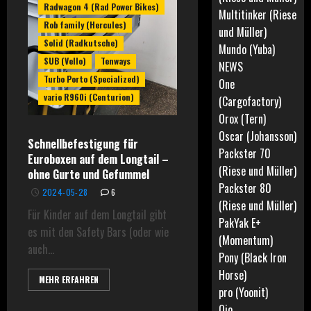
Radwagon 4 (Rad Power Bikes)
Multitinker (Riese
Rob family (Hercules)
und Müller)
Solid (Radkutsche)
Mundo (Yuba)
SUB (Vello)
Tenways
NEWS
Turbo Porto (Specialized)
One
vario R960i (Centurion)
(Cargofactory)
Orox (Tern)
Oscar (Johansson)
Schnellbefestigung für
Packster 70
Euroboxen auf dem Longtail –
(Riese und Müller)
ohne Gurte und Gefummel
Packster 80
2024-05-28
6
(Riese und Müller)
Für Kinder auf dem Longtail gibt
PakYak E+
es mit den Safety Bars (oder wie
(Momentum)
auch...
Pony (Black Iron
Horse)
MEHR ERFAHREN
pro (Yoonit)
Qio