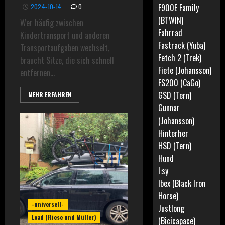
F900E Family
2024-10-14
0
(BTWIN)
Wer häufig zwischen
Fahrrad
Kindertransport und anderen
Fastrack (Yuba)
Transportaufgaben wechselt,
Fetch 2 (Trek)
braucht Sitze, die sich schnell
Fiete (Johansson)
entfernen...
FS200 (CaGo)
GSD (Tern)
MEHR ERFAHREN
Gunnar
(Johansson)
Hinterher
HSD (Tern)
Hund
I:sy
Ibex (Black Iron
Horse)
-universell-
Justlong
Load (Riese und Müller)
(Bicicapace)