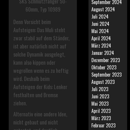
SKS Schmutzfänger 50-
September 2024
60mm, Typ 10989
August 2024
Juli 2024
Denn Vorsicht beim
Juni 2024
Aufsteigen: Das Muli steht
Mai 2024
zwar stabil auf dem Ständer,
April 2024
März 2024
ist aber natürlich nicht auf
Januar 2024
solche Dynamik ausgelegt,
Dezember 2023
kann also kippen oder
Oktober 2023
wegrollen wenn es zu heftig
September 2023
wird. Deshalb beim
August 2023
Aufsteigen der Kids: Lenker
Juli 2023
festhalten und Bremse
Juni 2023
ziehen.
Mai 2023
April 2023
Alternativ eine andere Idee,
März 2023
nicht gebaut und nicht
Februar 2023