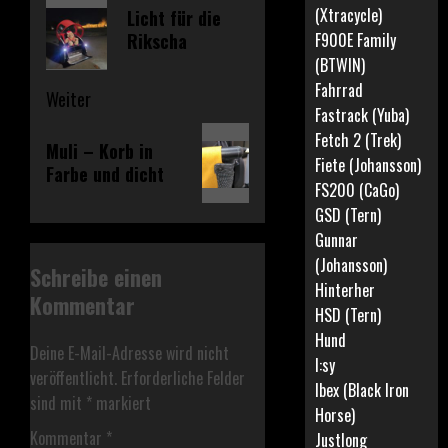
Vorheriger
(Xtracycle)
Licht für die
Beitrag:
Rikscha
F900E Family
(BTWIN)
Fahrrad
Weiter
Fastrack (Yuba)
Nächster
Fetch 2 (Trek)
Muli – Korb in
Beitrag:
Fiete (Johansson)
Farbe und dicht
FS200 (CaGo)
GSD (Tern)
Gunnar
(Johansson)
Schreibe einen
Hinterher
Kommentar
HSD (Tern)
Hund
Deine E-Mail-Adresse wird nicht
I:sy
veröffentlicht.
Erforderliche Felder
Ibex (Black Iron
sind mit
*
markiert
Horse)
Kommentar
*
Justlong