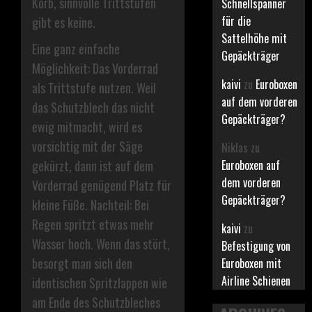
Korb, sinnvolle Trittstufen
Schnellspanner
für die
gibt es keine.
Sattelhöhe mit
Eine ganz einfache
Gepäckträger
Möglichkeit: Das Vorderrad
kaivi
zu
Euroboxen
als Trittstufe nutzen. Weil
auf dem vorderen
das Schutzblech das nicht
Gepäckträger?
ewig mitmacht, wird es
vorsichtig mit der Säge
Niklas
zu
Euroboxen auf
gekürzt, dann ist auf dem
dem vorderen
Vorderrad genügend Platz für
Gepäckträger?
kleine Füße. Nachteil: Bei
Regen spritzt etwas mehr
kaivi
zu
Wasser hoch. Wenn das stört,
Befestigung von
besorgt man sich den
Euroboxen mit
Airline Schienen
identischen Spritzlappen wie
am Ende des Schutzbleches