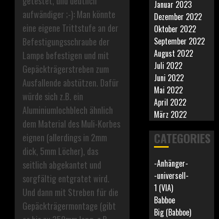
getestet, und deutlich
Januar 2023
aufwändiger ;-): Man könnte
Dezember 2022
eine eigene Trittstufe an der
Oktober 2022
Befestigungsschraube der
September 2022
August 2022
Lampe befestigen und mit
Juli 2022
Gepäckträgerstreben zum
Juni 2022
Ausfallende abstützen. Dafür
Mai 2022
würde sich z.B. ein
April 2022
Aluminiumlochblech ähnlich
März 2022
dem Material des Muli-Korbes
CATEGORIES
eignen (allerdings in 2mm
dick, 5mm Löcher), das
-Anhänger-
seitlich abgekantet und
-universell-
sorgfältig entgratet wird.
1 (VIA)
Und dann mit Streben für die
Babboe
Gepäckträgermontage (gibt
Big (Babboe)