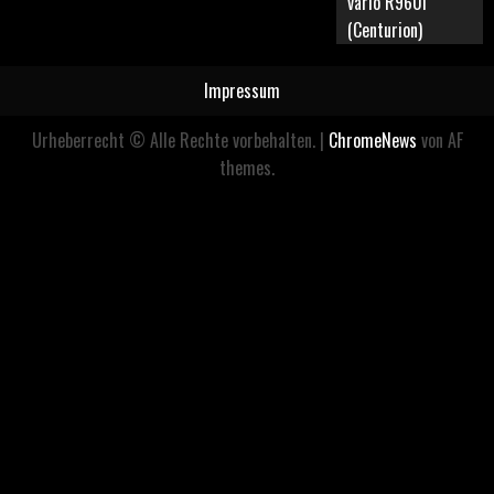
vario R960i
(Centurion)
Impressum
Urheberrecht © Alle Rechte vorbehalten.
|
ChromeNews
von AF
themes.