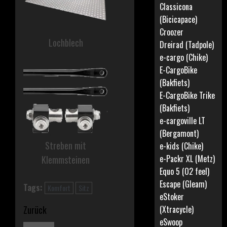
Classicona
(Bicicapace)
Croozer
Lochblech
Dreirad (Tadpole)
e-cargo (Chike)
E-CargoBike
(Bakfiets)
E-CargoBike Trike
(Bakfiets)
e-cargoville LT
(Bergamont)
Streben mit
e-kids (Chike)
e-Packr XL (Metz)
Klemmsteinen
Equo 5 (O2 feel)
Escape (Gleam)
Tags:
Komfort
Sitz
eStoker
Beitragsnavigation
Zurück
(Xtracycle)
eSwoop