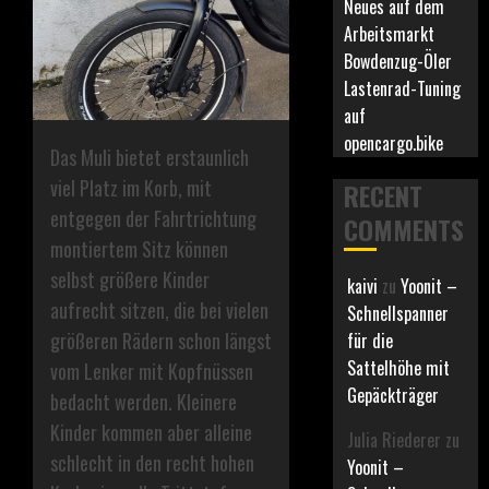
Neues auf dem
Arbeitsmarkt
Bowdenzug-Öler
Lastenrad-Tuning
auf
opencargo.bike
Das Muli bietet erstaunlich
viel Platz im Korb, mit
RECENT
entgegen der Fahrtrichtung
COMMENTS
montiertem Sitz können
selbst größere Kinder
kaivi
zu
Yoonit –
aufrecht sitzen, die bei vielen
Schnellspanner
größeren Rädern schon längst
für die
Sattelhöhe mit
vom Lenker mit Kopfnüssen
Gepäckträger
bedacht werden. Kleinere
Kinder kommen aber alleine
Julia Riederer
zu
schlecht in den recht hohen
Yoonit –