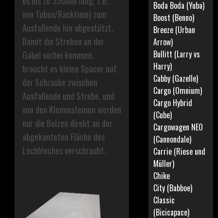
es bis zu 350mm lang, z.B.
Boda Boda (Yuba)
von Tubus/Racktime) zum
Boost (Benno)
Ausfallende hin abgestützt.
Breeze (Urban
Damit die Streben an der
Arrow)
Bullitt (Larry vs
Gabel vorbei kommen,
Harry)
braucht es kleine Spacer auf
Cabby (Gazelle)
der Schraube zwischen
Cargo (Omnium)
Ausfallende und Strebe, und
Cargo Hybrid
von den Klemmsteinen werden
(Cube)
nur die Bolzen direkt an der
Cargowagen NEO
abgekanteten Fläche des
(Cannondale)
Lochbleches verschraubt.
Carrie (Riese und
Müller)
Chike
City (Babboe)
Classic
(Bicicapace)