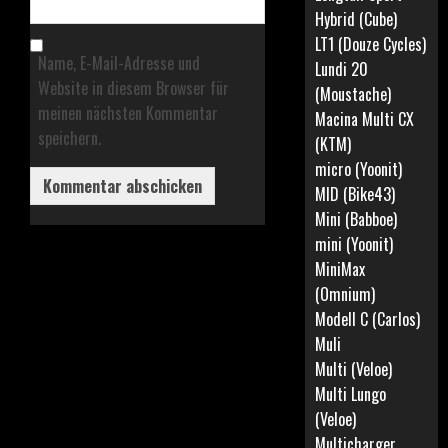
Hybrid (Cube)
LT1 (Douze Cycles)
Name, E-Mail-Adresse und
Lundi 20
Website in diesem Browser für
(Moustache)
meinen nächsten Kommentar
Macina Multi CX
speichern.
(KTM)
micro (Yoonit)
MID (Bike43)
Mini (Babboe)
mini (Yoonit)
MiniMax
(Omnium)
Modell C (Carlos)
Muli
Multi (Veloe)
Multi Lungo
(Veloe)
Multicharger