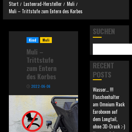
Start
Lastenrad-Hersteller
Muli
Muli – Trittstufe zum Entern des Korbes
SUCHEN
Kind
Muli
Muli –
Trittstufe
RECENT
zum Entern
POSTS
des Korbes
2022-06-06
Wasser… !!!
Flaschenhalter
am Omnium Rack
Euroboxen auf
dem Longtail,
ohne 3D-Druck ;-)